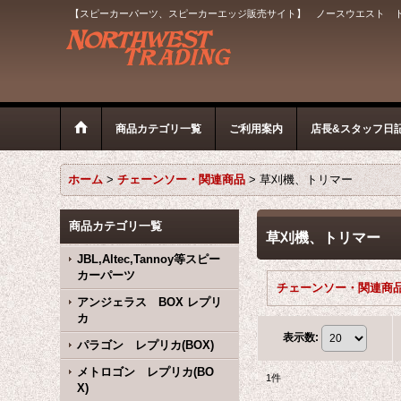
【スピーカーパーツ、スピーカーエッジ販売サイト】 ノースウエスト 
商品カテゴリ一覧
ご利用案内
店長&スタッフ日
ホーム
>
チェーンソー・関連商品
>
草刈機、トリマー
商品カテゴリ一覧
草刈機、トリマー
JBL,Altec,Tannoy等スピー
カーパーツ
アンジェラス BOX レプリ
カ
表示数
:
パラゴン レプリカ(BOX)
メトロゴン レプリカ(BO
1
件
X)