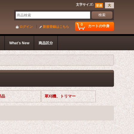
文字サイズ
:
0
カートの中身
ログイン
新規登録はこちら
s
What's New
商品区分
部品
草刈機、トリマー