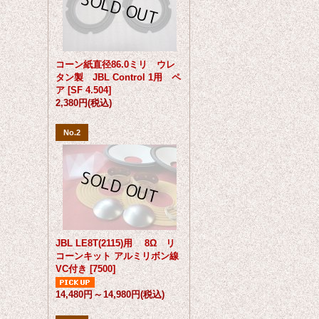
コーン紙直径86.0ミリ ウレ
タン製 JBL Control 1用 ペ
ア
[
SF 4.504
]
2,380円
(税込)
No.2
JBL LE8T(2115)用 8Ω リ
コーンキット アルミリボン線
VC付き
[
7500
]
14,480円
～
14,980円
(税込)