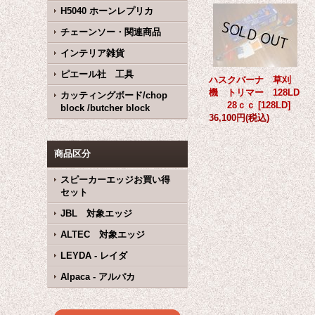
H5040 ホーンレプリカ
チェーンソー・関連商品
インテリア雑貨
ピエール社 工具
ハスクバーナ 草刈
機 トリマー 128LD
カッティングボード/chop
28ｃｃ
[
128LD
]
block /butcher block
36,100円
(税込)
商品区分
スピーカーエッジお買い得
セット
JBL 対象エッジ
ALTEC 対象エッジ
LEYDA - レイダ
Alpaca - アルパカ