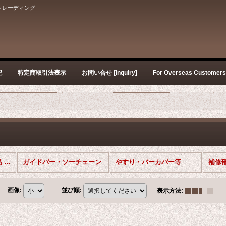
トレーディング
記
特定商取引法表示
お問い合せ [Inquiry]
For Overseas Customer
チェーンソー・関連商品 (全商品)
ガイドバー・ソーチェーン
やすり・バーカバー等
補修
画像
:
並び順
:
表示方法
: