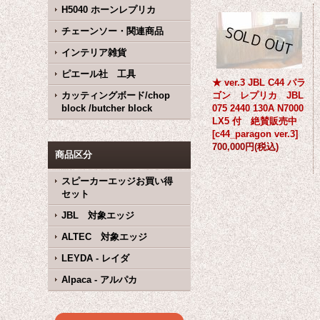
H5040 ホーンレプリカ
チェーンソー・関連商品
インテリア雑貨
ピエール社 工具
★ ver.3 JBL C44 パラ
カッティングボード/chop
ゴン レプリカ JBL
block /butcher block
075 2440 130A N7000
LX5 付 絶賛販売中
[
c44_paragon ver.3
]
700,000円
(税込)
商品区分
スピーカーエッジお買い得
セット
JBL 対象エッジ
ALTEC 対象エッジ
LEYDA - レイダ
Alpaca - アルパカ