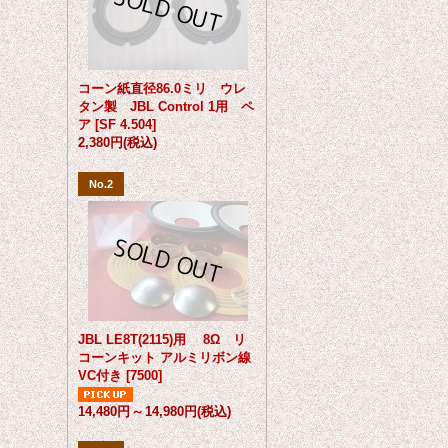
コーン紙直径86.0ミリ ウレ
タン製 JBL Control 1用 ペ
ア
[
SF 4.504
]
2,380円
(税込)
No.2
JBL LE8T(2115)用 8Ω リ
コーンキット アルミリボン線
VC付き
[
7500
]
14,480円
～
14,980円
(税込)