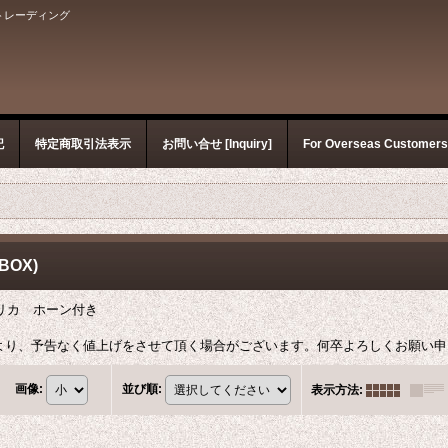
トレーディング
記
特定商取引法表示
お問い合せ [Inquiry]
For Overseas Customer
OX)
レプリカ ホーン付き
より、予告なく値上げをさせて頂く場合がございます。何卒よろしくお願い申
画像
:
並び順
:
表示方法
: