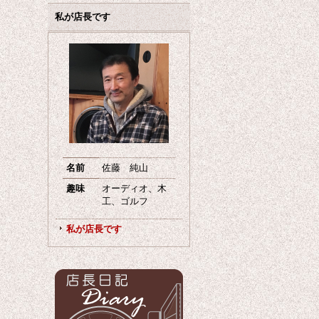
私が店長です
名前
佐藤 純山
趣味
オーディオ、木
工、ゴルフ
私が店長です