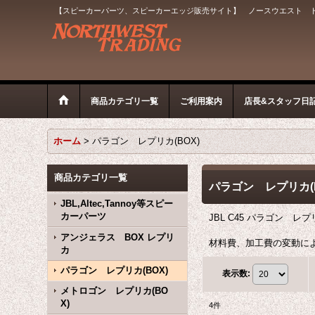
【スピーカーパーツ、スピーカーエッジ販売サイト】 ノースウエスト 
商品カテゴリ一覧
ご利用案内
店長&スタッフ日
ホーム
>
パラゴン レプリカ(BOX)
商品カテゴリ一覧
パラゴン レプリカ(B
JBL,Altec,Tannoy等スピー
カーパーツ
JBL C45 パラゴン 
アンジェラス BOX レプリ
材料費、加工費の変動に
カ
パラゴン レプリカ(BOX)
表示数
:
メトロゴン レプリカ(BO
X)
4
件