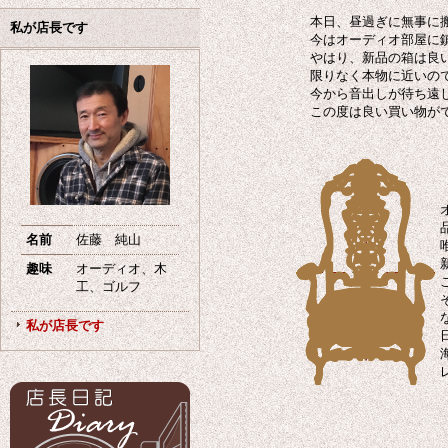
本日、昼過ぎに無事に
私が店長です
今はオーディオ部屋に
やはり、新品の箱は良
限りなく本物に近いの
今から音出しが待ち遠
この度は良い買い物
名前
佐藤 純山
趣味
オーディオ、木
工、ゴルフ
私が店長です