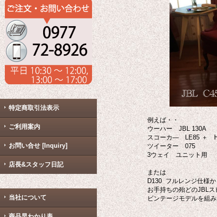
特定商取引法表示
例えば・・
ご利用案内
ウーハー JBL 130A
スコーカ― LE85 ＋ H
お問い合せ [Inquiry]
ツイーター 075
3ウェイ ユニット用
店長&スタッフ日記
または
D130 フルレンジ仕様
お手持ちの殆どのJBL
当社について
ビンテージモデルを組み
商品早わかり表