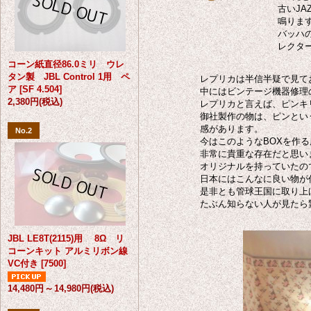
古いJ
鳴りま
バッハ
レクタ
コーン紙直径86.0ミリ ウレ
タン製 JBL Control 1用 ペ
レプリカは半信半疑で見て
ア
[
SF 4.504
]
中にはビンテージ機器修理
2,380円
(税込)
レプリカと言えば、ピンキ
御社製作の物は、ピンとい
感があります。
No.2
今はこのようなBOXを作
非常に貴重な存在だと思い
オリジナルを持っていたの
日本にはこんなに良い物が
是非とも管球王国に取り上
たぶん知らない人が見たら
JBL LE8T(2115)用 8Ω リ
コーンキット アルミリボン線
VC付き
[
7500
]
14,480円
～
14,980円
(税込)