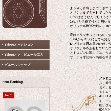
ようやく音出しまでこぎつ
オリジナルでも同じでしたが、
LE85はどうなんでしょうか
175だと余裕で付くと思い
オリジナルBOXの時の、ホ
音はオリジナルそのもので
130AからD130にしても
レプリカは日本国内だけで
Yahooオークション
オリジナルを所有していた
メトロゴンに関しては、今
Yahooオク ピエール工具
オーディオ誌等へ掲載を希
ピエールショップ
メトロゴ
Item Ranking
少し時
まず、
メトロ
No.1
ALT
す、モ
細い所
604