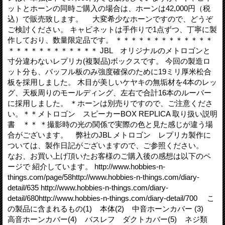
ットとホーンの同時ご購入の場合は、ホーンは42,000円（税
込）で販売致します。 大変希少なホーンですので、どうぞ
ご検討ください。 キャビネットは手作りで1点ずつ、丁寧に製
作しており、数量限定品です。 ＊＊＊＊＊＊＊＊＊＊＊＊＊
＊＊＊＊＊＊＊＊＊＊＊＊ JBL オリジナルのメトロゴンと
寸分違わないレプリカ(複製品)ボックスです。 今回の製造ロ
ット分も、バッフル板のみ強度確保のために19ミリ厚米松合
板を採用しました。 木目が美しいケヤキの無垢材を4本のレッ
グ、天板周りのモールディング、左右で合計16本のルーバー
に採用しました。 ＊ホーンは別売りですので、ご注意くださ
い。＊＊メトロゴン スピーカーBOX REPLICA 取り扱い説明
書 ＊＊ ＊撮影時の光の関係で実際の色と見た感じが違う場
合がございます。 弊社のJBL メトロゴン レプリカ製作に
ついては、製作日記がございますので、ご参照ください。
なお、お買い上げ頂いたお客様のご購入後の感想は以下のペ
ージで 紹介しています。 http://www.hobbies-n-
things.com/page/58http://www.hobbies-n-things.com/diary-
detail/635 http://www.hobbies-n-things.com/diary-
detail/680http://www.hobbies-n-things.com/diary-detail/700 こ
の製品に含まれるもの(1) 本体(2) 中音ホーンカバー (3)
高音ホーンカバー(4) バスレフ ダクトカバー(5) ネジ類