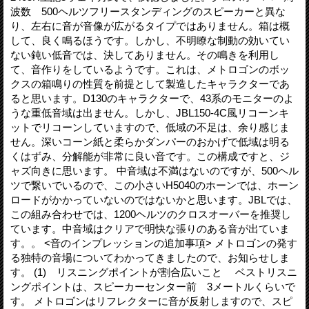
波数 500ヘルツフリースタンディングのスピーカーと異な
り、左右に音が音像が広がるタイプではありません。箱は概
して、良く鳴るほうです。しかし、不明瞭な制動の効いてい
ない鈍い低音では、決してありません。その鳴きを利用し
て、音作りをしているようです。これは、メトロゴンのボッ
クスの箱鳴りの性質を前提として製造したキャラクターであ
ると思います。D130のキャラクターで、43系のモニターのよ
うな重低音域は出ません。しかし、JBL150-4C風リコーンキ
ットでリコーンしていますので、低域の不足は、余り感じま
せん。深いコーン紙と柔らかダンパーのおかげで低域は明る
くはずみ、分解能が非常に良い音です。この構成ですと、ジ
ャズ向きに思います。 中音域は不満はないのですが、500ヘル
ツで繋いでいるので、この小さいH5040のホーンでは、ホーン
ロードがかかっていないのではないかと思います。JBLでは、
この組み合わせでは、1200ヘルツのクロスオーバーを推奨し
ています。中音域はクリアで明快な張りのある音が出ていま
す。。 <音のインプレッションの追加事項> メトロゴンの発す
る独特の音場についてわかってきましたので、お知らせしま
す。 (1) リスニングポイントが割合広いこと ベストリスニ
ングポイントは、スピーカーセンター前 3メートルくらいで
す。 メトロゴンはリフレクターに音が反射しますので、スピ