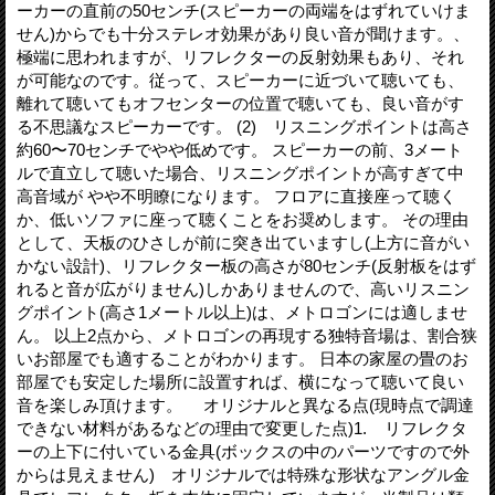
ーカーの直前の50センチ(スピーカーの両端をはずれていけま
せん)からでも十分ステレオ効果があり良い音が聞けます。、
極端に思われますが、リフレクターの反射効果もあり、それ
が可能なのです。従って、スピーカーに近づいて聴いても、
離れて聴いてもオフセンターの位置で聴いても、良い音がす
る不思議なスピーカーです。 (2) リスニングポイントは高さ
約60〜70センチでやや低めです。 スピーカーの前、3メート
ルで直立して聴いた場合、リスニングポイントが高すぎて中
高音域が やや不明瞭になります。 フロアに直接座って聴く
か、低いソファに座って聴くことをお奨めします。 その理由
として、天板のひさしが前に突き出ていますし(上方に音がい
かない設計)、リフレクター板の高さが80センチ(反射板をはず
れると音が広がりません)しかありませんので、高いリスニン
グポイント(高さ1メートル以上)は、メトロゴンには適しませ
ん。 以上2点から、メトロゴンの再現する独特音場は、割合狭
いお部屋でも適することがわかります。 日本の家屋の畳のお
部屋でも安定した場所に設置すれば、横になって聴いて良い
音を楽しみ頂けます。 オリジナルと異なる点(現時点で調達
できない材料があるなどの理由で変更した点)1. リフレクタ
ーの上下に付いている金具(ボックスの中のパーツですので外
からは見えません) オリジナルでは特殊な形状なアングル金