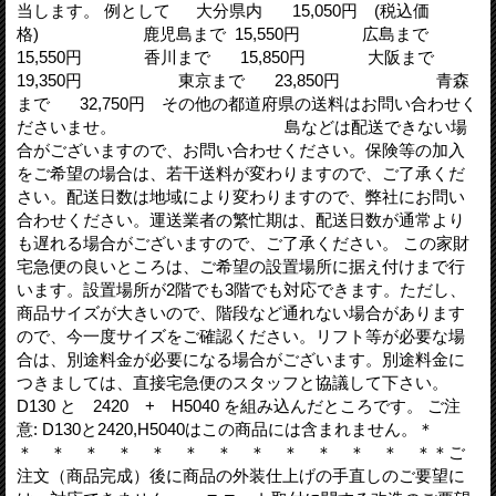
当します。 例として 大分県内 15,050円 (税込価
格) 鹿児島まで 15,550円 広島まで
15,550円 香川まで 15,850円 大阪まで
19,350円 東京まで 23,850円 青森
まで 32,750円 その他の都道府県の送料はお問い合わせく
ださいませ。 島などは配送できない場
合がございますので、お問い合わせください。保険等の加入
をご希望の場合は、若干送料が変わりますので、ご了承くだ
さい。配送日数は地域により変わりますので、弊社にお問い
合わせください。運送業者の繁忙期は、配送日数が通常より
も遅れる場合がございますので、ご了承ください。 この家財
宅急便の良いところは、ご希望の設置場所に据え付けまで行
います。設置場所が2階でも3階でも対応できます。ただし、
商品サイズが大きいので、階段など通れない場合があります
ので、今一度サイズをご確認ください。リフト等が必要な場
合は、別途料金が必要になる場合がございます。別途料金に
つきましては、直接宅急便のスタッフと協議して下さい。
D130 と 2420 + H5040 を組み込んだところです。 ご注
意: D130と2420,H5040はこの商品には含まれません。＊
＊ ＊ ＊ ＊ ＊ ＊ ＊ ＊ ＊ ＊ ＊ ＊ ＊＊ご
注文（商品完成）後に商品の外装仕上げの手直しのご要望に