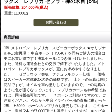
ックス レプリカ ゼブラ・欅の木目
[c45]
販売価格
:
204,000円
(税込)
重量
:
110001g
商品詳細
JBL メトロゴン レプリカ スピーカーボックス ★オリジナ
ルを忠実再現！ 中音ホーン（H5040）を同時ご購入の場合は
更にお買い得です！決算セールにつき値下げいたしました。
また、送料も運送会社との交渉で値下げいたしました。メト
ロゴン レプリカボックスが、更にお求めやすくなりまし
た。 ゼブラウッド突板 ナチュラルカラー仕様 価格
はスピーカー本体BOXのみの価格です。 上と下の写真は同じ
商品ですが、オイルを重ね塗りしていますので、上の写真の
ように色が濃くなっています。 レプリカホーンも御希望であ
れば、同時販売可能です。 ＊ホーンは別売りですので、ご
注意ください。 今回から中音ドライバー用の直角に曲がった
JBL H5040 ホーンのレプリカも発売しています。 このホー
ンは、単独(2本で67,000円)でも販売していますが、キャビネ