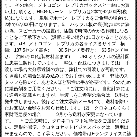
す。 その場合、メトロゴン レプリカボックスと一緒にお買
い上げ頂くと、H5040ホーン レプリカは2本で42,000円(税
込)になります。 単独でホーン レプリカをご希望の場合は、
2本で67,000円になります。5. バッフル板の裏側は非常に狭
い為、スピーカーの設置は、困難で時間のかかる作業になる
ことをご了承下さい。(設置に長い場合は1日かかることがあり
ます。)JBL メトロゴン レプリカの各サイズ各サイズ 横
幅: 187.5センチ高さ: 80.5センチ奥行き: 63.5センチ重
さ: 約85キロ(包装材料含まず) JBLオリジナルの設計図
に忠実に製作しています。 輸送・配送につきまして(1) 手
渡しの場合大分県近隣の方は、弊社での引渡しが可能です。
引き渡しの場合は積み込みまでお手伝い致します。弊社のス
タッフを除いて、あと2人ほど男性の手が必要です。念のため
に緩衝剤をご用意ください。 ＊ご注文時には、自動計算によ
り送料が記載されますが、手渡しをご希望の場合は、送料は
発生致しません。後ほどご注文承諾メールにて、送料を除い
たお支払い金額をお知らせ致します。 (2) クロネコらくらく
家財宅急便の場合 9月から送料が変更になっていま
す。 ＊ご注文時に、クロネコヤマト宅急便をご選択くださ
い。定形外郵便、クロネコヤマトビジネスパックは、適用出
来ませんので、ご了承ください。価格帯はEランクサイズに該