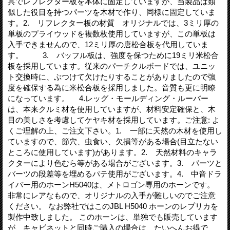
具でレフレクター板を本体に固定していますが、当製品は類
似した役目を持つパーツを木材で作り、同様に固定していま
す。2. リフレクター板の材質 オリジナルでは、3ミリ厚の
単板のプライウッドを複数枚使用していますが、この単板は
入手できませんので、12ミリ厚の唐松合板を代用していま
す。 3. バッフル板は、強度を保つために19ミリ米松合
板を採用しています。従来のパーチクルボードでは、ユニッ
ト交換時に、ぶつけて欠けたりすることがありましたので強
度を確保する為に米松合板を採用しました。音質も更に明瞭
になっています。 4.レッグ・モールディング・ルーバー
は、本来クルミ材を使用していますが、材料安定確保と、木
目の美しさを考慮してケヤキ材を採用しています。ご注意: よ
くご理解の上、ご注文下さい。1. 一部に天然の木材を使用し
ていますので、節穴、虫食い、欠損等がある場合(目立たない
ところに使用しています)があります。2. 天然材料のキャラ
クターにより色むら等がある場合がございます。3. パーツと
バーツの段差等を埋めるパテ使用がございます。4. 中音ドラ
イバー用のホーンH5040は、メトロゴン専用のホーンです。
非常にレアなもので、オリジナルの入手が難しいのでご注意
ください。 なお弊社ではこのJBL H5040 ホーンのレプリカを
製作中致しました。 このホーンは、単独でも販売しています
が、キャビネットと同時ご購入の場合は、たいへんお得で