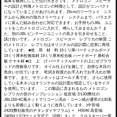
蔵庫を横倒しにした位の大きさです。 メトロゴン スピーカ
ーの設計と特徴メトロゴンの特徴として、設計がコンパクト
になっていることがあげられます。25cmのツーウェイ シス
テムから38cmの強力スリーウェイ システムまで、バラエテ
ィに富んだ組み合わせに対応できます。お手持ちのJBL ユニ
ットをこのメトロゴンに入れて、鳴らしてみませんか？ ま
た、別のJBL ビンテージユニットの良さを引き出せること、
請け合いです。 メトロゴン スピーカー レプリカの材質 こ
のメトロゴン レプリカはオリジナルの設計図に忠実に再現
しています。 ■使 用 材 料 19ミリ厚パーティクルボード
19ミリ厚米松無垢材 19ミリ厚米松合板 ハードボード 唐松合
板 ケヤキ材 ■仕 上 げ パーティクルボードの上にゼブラウ
ッドの突板張りです。 オイル仕上げを施して、自然な木目の
色合いが出ています。 乾拭き程度のお手入れでお手入れが簡
単です。 また、サランネットはゴールド系です。 さらに使用
している木ネジはオリジナルの設計図が指定しているサイズ
を使用しています。 この製品に含まれるもの メトロゴン
レプリカの音のインプレッション 低音域: D130(弊社の
JBL150-4C風キットでリコーン済み・コーン紙が通常の130系
よりも前後によく動くように改良しています。)中音域:
2420(弊社販売のチタンダイヤフラム) + H5040 高音域:
2405H上記3ウェイ方式で、試聴しました。クロスオーバー周