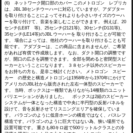
(6) ネットワーク開口部のカバー このメトロゴン レプリカ
は、JBL 38センチウーハーに対応していますが、アダプター
を取り付けることによってそれよりも小さいサイズのウーハ
ーを取り付けて、音楽を楽しむことができます。 例えば、20
センチ(LE8T 等)、25センチ(2121等)、30センチ(D131等)、
35センチ(LE14等)のJBL ウーハーを 取り付けることが可能で
す。 場合によっては、他社のウーハーを取り付けることも可
能です。 アダプターは、この商品に含まれませんが、ご希望
があれば有償で作成致します。 なお、ダクト開口の調整です
が、開口の広さを調整できます。 全部を閉めると密閉型スピ
ーカーということになります。 ３８センチ以外のスピーカー
をお持ちの方も、是非ご検討ください。 メトロゴン スピー
カー の歴史と構造メトロゴンは1958年から1970年にかけて
アメリカのJBL社から販売された左右一体型のスピーカーで
す。 当時、ボックスは一種類でありながら14種類のユニット
バリエーションがありました。 ボックスは2組のスピーカー
システムが一体となった構造で中央に半円型の反射パネルを
設けて、音を反射させてリスニングエリアを確保していま
す。 パラゴンのように低音ホーンの構造ではなく、バスレフ
構造です。パラゴンのように巨大ではない為、狭い場所でも
設置可能です。 重さも80キロ超で500リットルクラスとの冷