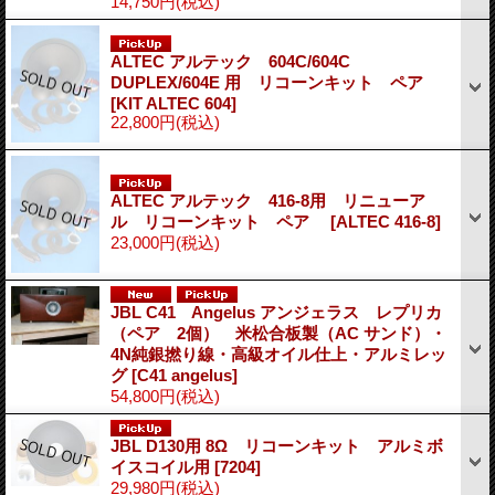
14,750円
(税込)
ALTEC アルテック 604C/604C
DUPLEX/604E 用 リコーンキット ペア
[KIT ALTEC 604]
22,800円
(税込)
ALTEC アルテック 416-8用 リニューア
ル リコーンキット ペア
[ALTEC 416-8]
23,000円
(税込)
JBL C41 Angelus アンジェラス レプリカ
（ペア 2個） 米松合板製（AC サンド）・
4N純銀撚り線・高級オイル仕上・アルミレッ
グ
[C41 angelus]
54,800円
(税込)
JBL D130用 8Ω リコーンキット アルミボ
イスコイル用
[7204]
29,980円
(税込)