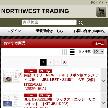
PCサイト
NORTHWEST TRADING
ログイン
新規登録はこちら
お問い合せ [Inquiry]
おすすめ商品
ホーム
表示件数
:
1
2
3
次
»
内径51ミリ NEW アルミリボン線エッジワ
イズ巻 JBL LE8T・2115用 ペア（2個）
[1311-8AL]
7,980円
(税込)
JBL D208/2110用 フックストエッジ リコー
ンキット
[KIT JBL D208]