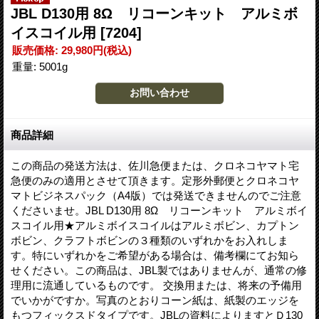
JBL D130用 8Ω リコーンキット アルミボ
イスコイル用
[7204]
販売価格
:
29,980円
(税込)
重量
:
5001g
商品詳細
この商品の発送方法は、佐川急便または、クロネコヤマト宅
急便のみの適用とさせて頂きます。定形外郵便とクロネコヤ
マトビジネスパック（A4版）では発送できませんのでご注意
くださいませ。JBL D130用 8Ω リコーンキット アルミボイ
スコイル用★アルミボイスコイルはアルミボビン、カプトン
ボビン、クラフトボビンの３種類のいずれかをお入れしま
す。特にいずれかをご希望がある場合は、備考欄にてお知ら
せください。この商品は、JBL製ではありませんが、通常の修
理用に流通しているものです。 交換用または、将来の予備用
でいかがですか。写真のとおりコーン紙は、紙製のエッジを
もつフィックスドタイプです。JBLの資料によりますとＤ130