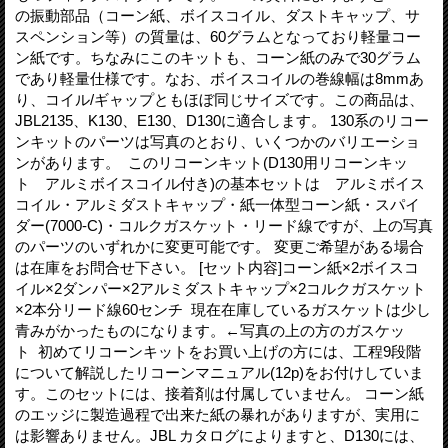
の振動部品（コーン紙、ボイスコイル、ダストキャップ、サ
スペンション等）の質量は、60グラムとなっており軽量コー
ン紙です。ちなみにこのキットも、コーン紙のみで30グラム
であり軽量仕様です。なお、ボイスコイルの巻線幅は8mmあ
り、コイル/ギャップともほぼ同じサイズです。この商品は、
JBL2135、K130、E130、D130に適合します。 130系のリコー
ンキットのパーツは写真のとおり、いくつかのバリエーショ
ンがあります。 このリコーンキット(D130用リコーンキッ
ト アルミボイスコイル付き)の基本セットは アルミボイス
コイル・アルミダストキャップ・紙一体型コーン紙・スパイ
ダー(7000-C)・コルクガスケット・リード線ですが、上の写真
のパーツのいずれかに変更可能です。 変更ご希望がある場合
は在庫をお問合せ下さい。 [セット内容]コーン紙×2ボイスコ
イル×2ダンパー×2アルミダストキャップ×2コルクガスケット
×2本分リード線60センチ 現在在庫しているガスケットは少し
青みがかったものになります。←写真の上の方のガスケッ
ト 初めてリコーンキットをお買い上げの方には、工程9段階
について解説したリコーンマニュアル(12p)をお付けしていま
す。このセットには、接着剤は付属していません。 コーン紙
のエッジに製造過程で出来た紙の暴れがありますが、実用に
は影響ありません。JBL カタログによりますと、D130には、