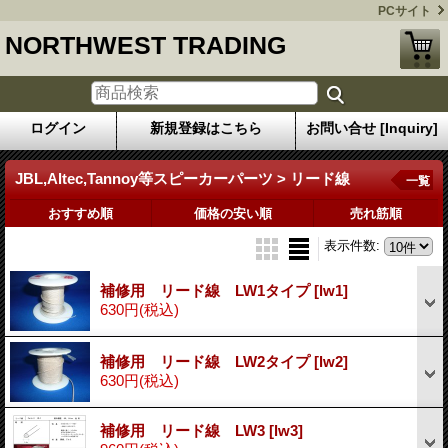
PCサイト
NORTHWEST TRADING
ログイン
新規登録はこちら
お問い合せ [Inquiry]
JBL,Altec,Tannoy等スピーカーパーツ > リード線
一覧
おすすめ順
価格の安い順
売れ筋順
表示件数
:
補修用 リード線 LW1タイプ
[lw1]
630円
(税込)
補修用 リード線 LW2タイプ
[lw2]
630円
(税込)
補修用 リード線 LW3
[lw3]