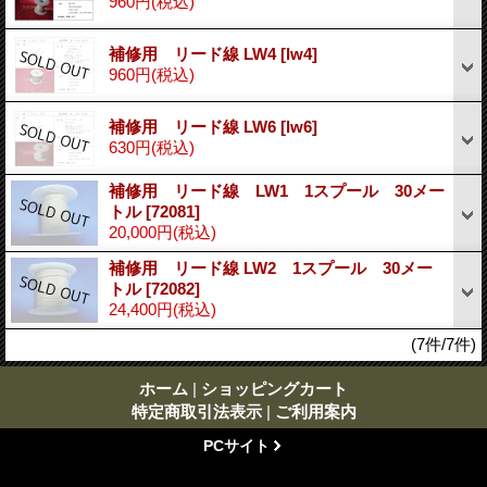
960円
(税込)
補修用 リード線 LW4
[lw4]
960円
(税込)
補修用 リード線 LW6
[lw6]
630円
(税込)
補修用 リード線 LW1 1スプール 30メー
トル
[72081]
20,000円
(税込)
補修用 リード線 LW2 1スプール 30メー
トル
[72082]
24,400円
(税込)
(7件/7件)
ホーム
|
ショッピングカート
特定商取引法表示
|
ご利用案内
PCサイト