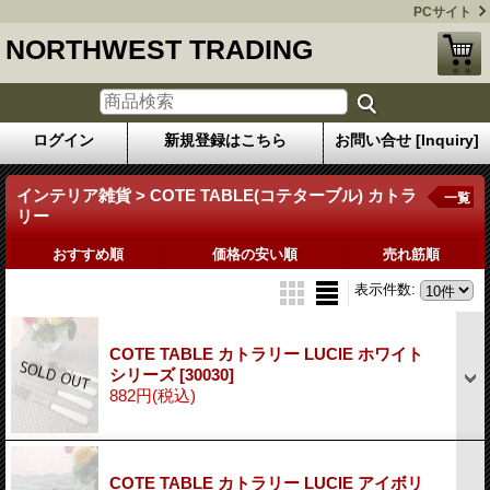
PCサイト
NORTHWEST TRADING
ログイン
新規登録はこちら
お問い合せ [Inquiry]
インテリア雑貨 > COTE TABLE(コテターブル) カトラ
一覧
リー
おすすめ順
価格の安い順
売れ筋順
表示件数
:
COTE TABLE カトラリー LUCIE ホワイト
シリーズ
[30030]
882円
(税込)
COTE TABLE カトラリー LUCIE アイボリ