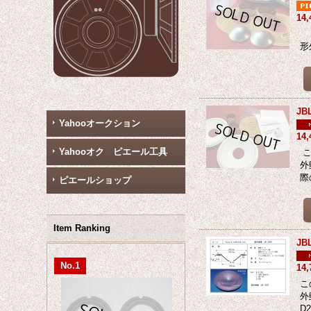
14
こ
形
J
Yahooオークション
14
Yahooオク ピエール工具
こ
外
際
ピエールショップ
Item Ranking
J
No.1
14
こ
外
D2