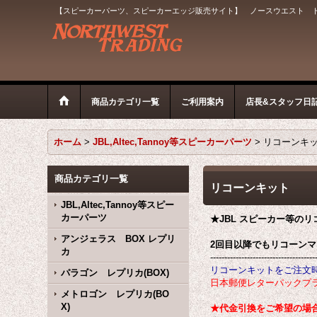
【スピーカーパーツ、スピーカーエッジ販売サイト】 ノースウエスト 
商品カテゴリ一覧
ご利用案内
店長&スタッフ日
ホーム
>
JBL,Altec,Tannoy等スピーカーパーツ
>
リコーンキ
商品カテゴリ一覧
リコーンキット
JBL,Altec,Tannoy等スピー
カーパーツ
★JBL スピーカー等の
アンジェラス BOX レプリ
2回目以降でもリコーン
カ
-------------------------------------
リコーンキットをご注文
パラゴン レプリカ(BOX)
日本郵便レターパックプラ
メトロゴン レプリカ(BO
X)
★代金引換をご希望の場