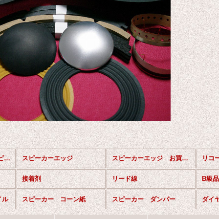
JBL,Altec,Tannoy等スピーカーパーツ (全商品)
スピーカーエッジ
スピーカーエッジ お買い得セット
リコ
接着剤
リード線
B級
イル
スピーカー コーン紙
スピーカー ダンパー
ダイ