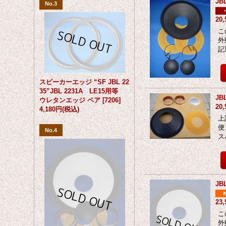
J
No.3
20
こ
外
記
スピーカーエッジ “SF JBL 22
35”JBL 2231A LE15用等
JB
ウレタンエッジ ペア
[
7206
]
20
4,180円
(税込)
上
便
No.4
ス
J
23
こ
外