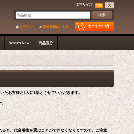
文字サイズ
:
0
カートの中身
ログイン
新規登録はこちら
s
What's New
商品区分
頂いたお客様お1人に1部とさせていただきます。
す。
れると、代金引換を選ぶことができなくなりますので、ご注意