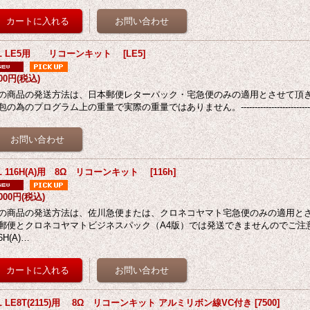
BL LE5用 リコーンキット
[
LE5
]
500円
(税込)
の商品の発送方法は、日本郵便レターパック・宅急便のみの適用とさせて頂
包の為のプログラム上の重量で実際の重量ではありません。-------------------------
L 116H(A)用 8Ω リコーンキット
[
116h
]
,000円
(税込)
の商品の発送方法は、佐川急便または、クロネコヤマト宅急便のみの適用と
郵便とクロネコヤマトビジネスパック（A4版）では発送できませんのでご注意
6H(A)…
L LE8T(2115)用 8Ω リコーンキット アルミリボン線VC付き
[
7500
]