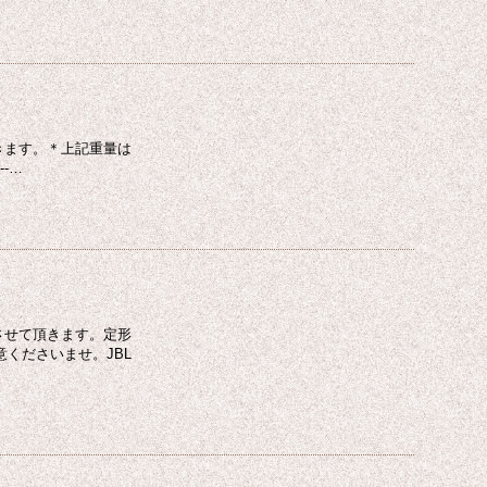
きます。＊上記重量は
--…
させて頂きます。定形
くださいませ。JBL