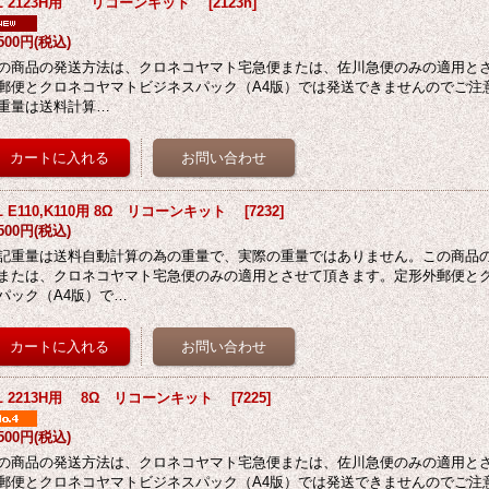
BL 2123H用 リコーンキット
[
2123h
]
,500円
(税込)
の商品の発送方法は、クロネコヤマト宅急便または、佐川急便のみの適用と
郵便とクロネコヤマトビジネスパック（A4版）では発送できませんのでご注意
重量は送料計算…
L E110,K110用 8Ω リコーンキット
[
7232
]
,500円
(税込)
記重量は送料自動計算の為の重量で、実際の重量ではありません。この商品
または、クロネコヤマト宅急便のみの適用とさせて頂きます。定形外郵便と
パック（A4版）で…
BL 2213H用 8Ω リコーンキット
[
7225
]
,500円
(税込)
の商品の発送方法は、クロネコヤマト宅急便または、佐川急便のみの適用と
郵便とクロネコヤマトビジネスパック（A4版）では発送できませんのでご注意