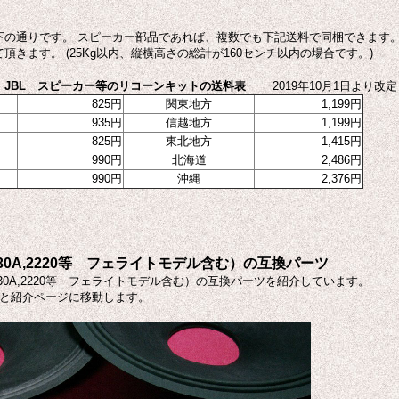
下の通りです。 スピーカー部品であれば、複数でも下記送料で同梱できます
頂きます。 (25Kg以内、縦横高さの総計が160センチ以内の場合です。)
JBL スピーカー等のリコーンキットの送料表
2019年10月1日より改定
825円
関東地方
1,199円
935円
信越地方
1,199円
825円
東北地方
1,415円
990円
北海道
2,486円
990円
沖縄
2,376円
0,130A,2220等 フェライトモデル含む）の互換パーツ
30,130A,2220等 フェライトモデル含む）の互換パーツを紹介しています。
ると紹介ページに移動します。