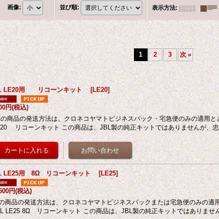
画像
:
並び順
:
表示方法
:
1
2
3
次
»
BL LE20用 リコーンキット
[
LE20
]
500円
(税込)
の商品の発送方法は、クロネコヤマトビジネスパック・宅急便のみの適用とさ
E20 リコーンキット この商品は、JBL製の純正キットではありませんが、
BL LE25用 8Ω リコーンキット
[
LE25
]
,500円
(税込)
の商品の発送方法は、クロネコヤマトビジネスパックまたは宅急便のみの適
BL LE25 8Ω リコーンキット この商品は、JBL製の純正キットではありませ