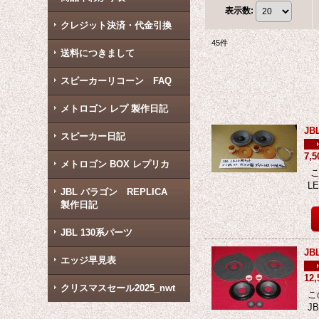
表示数
:
クレジット決済・代金引換
45
件
送料につきまして
スピーカーリコーン FAQ
メトロゴン レプ 製作日記
J
スピーカー日記
7,
メトロゴン BOX レプリカ
こ
L
JBL パラゴン REPLICA
製作日記
JBL 130系パーツ
J
エッジ早見表
12
クリスマスセール2025_nwt
こ
J