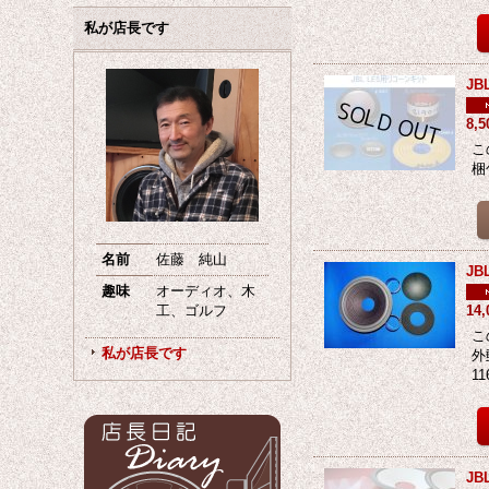
私が店長です
J
8,
こ
梱
名前
佐藤 純山
JB
趣味
オーディオ、木
工、ゴルフ
14
こ
私が店長です
外
11
JB