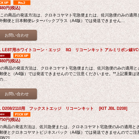
,480円
(税込)
の商品の発送方法は、クロネコヤマト宅急便または、佐川急便のみの適用
外郵便と日本郵便レターパックプラス（A4版）では発送できません…
BL LE8T用ホワイトコーン・エッジ 8Ω リコーンキット アルミリボン線V
,480円
(税込)
の商品の発送方法は、クロネコヤマト宅急便または、佐川急便のみの適用と
郵便と（A4版）では発送できませんのでご注意くださいませ。**上記重量は
の…
BL D208/2110用 フックストエッジ リコーンキット
[
KIT JBL D208
]
,750円
(税込)
の商品の発送方法は、佐川急便または、クロネコヤマト宅急便のみの適用と
郵便とクロネコヤマトビジネスパック（A4版）では発送できませんのでご注意
08/21…