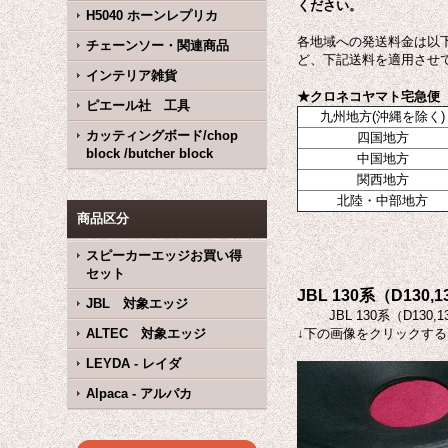
ください。
H5040 ホーンレプリカ
各地域への発送料金は以
チェーンソー・関連商品
ど、下記送料を適用させて
インテリア雑貨
★クロネコヤマト宅急便 
ピエール社 工具
九州地方(沖縄を除く)
カッティングボード/chop
四国地方
block /butcher block
中国地方
関西地方
北陸・中部地方
商品区分
スピーカーエッジお買い得
セット
JBL 130系（D13
JBL 対象エッジ
JBL 130系（D1
ALTEC 対象エッジ
↓下の画像をクリックす
LEYDA - レイダ
Alpaca - アルパカ