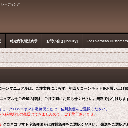
トレーディング
記
特定商取引法表示
お問い合せ [Inquiry]
For Overseas Customer
ット
リコーンマニュアルは、ご注文数によらず、初回リコーンキットをお買い上げ
マニュアルをご希望の際は、ご注文時にお知らせください。無料でお付けしま
-----
時に、クロネコヤマト宅急便または、佐川急便をご選択ください。
ス(A4版)での発送はできませんので、ご了承下さいませ。
合
クロネコヤマト宅急便または佐川急便をご選択ください。 発送をご選択さ