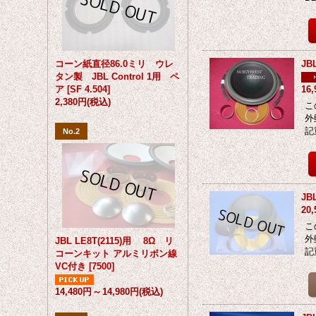
コーン紙直径86.0ミリ ウレ
J
タン製 JBL Control 1用 ペ
ア
[
SF 4.504
]
16
2,380円
(税込)
こ
外
記
No.2
J
20
こ
外
JBL LE8T(2115)用 8Ω リ
記
コーンキット アルミリボン線
VC付き
[
7500
]
14,480円
～
14,980円
(税込)