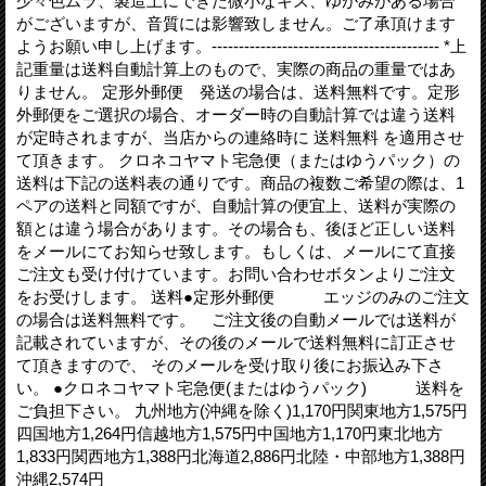
少々色ムラ、製造上にできた微小なキズ、ゆがみがある場合
がございますが、音質には影響致しません。ご了承頂けます
ようお願い申し上げます。------------------------------------------ *上
記重量は送料自動計算上のもので、実際の商品の重量ではあ
りません。 定形外郵便 発送の場合は、送料無料です。定形
外郵便をご選択の場合、オーダー時の自動計算では違う送料
が定時されますが、当店からの連絡時に 送料無料 を適用させ
て頂きます。 クロネコヤマト宅急便（またはゆうパック）の
送料は下記の送料表の通りです。商品の複数ご希望の際は、1
ペアの送料と同額ですが、自動計算の便宜上、送料が実際の
額とは違う場合があります。その場合も、後ほど正しい送料
をメールにてお知らせ致します。もしくは、メールにて直接
ご注文も受け付けています。お問い合わせボタンよりご注文
をお受けします。 送料●定形外郵便 エッジのみのご注文
の場合は送料無料です。 ご注文後の自動メールでは送料が
記載されていますが、その後のメールで送料無料に訂正させ
て頂きますので、 そのメールを受け取り後にお振込み下さ
い。 ●クロネコヤマト宅急便(またはゆうパック) 送料を
ご負担下さい。 九州地方(沖縄を除く)1,170円関東地方1,575円
四国地方1,264円信越地方1,575円中国地方1,170円東北地方
1,833円関西地方1,388円北海道2,886円北陸・中部地方1,388円
沖縄2,574円