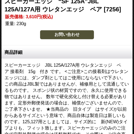
スピーカーエッジ “SF 125A”JBL
125A/127A用 ウレタンエッジ ペア
[7256]
販売価格
:
3,610円
(税込)
重量
:
230g
商品詳細
スピーカーエッジ JBL 125A/127A用 ウレタンエッジ ペ
ア 接着剤 15g 付き です。 <ご注意>この接着剤はウレタン
エッジには、ダンプ剤としてはご使用にならないで下さい。
この商品はJBL製ではありませんが、補修用として流通してい
るものです。 スポンジ状の材質ですので、永久に使用できる
物ではありません。 数年で硬化劣化し付け替える必要があり
ます。定形外郵便発送の場合は、補償がございませんので、
ご了承下さいませ。 ★当商品の 旧タイプ はサイズが以前
からあるサイズという意味で、商品自体は製造日は新しいも
のです。125,127用としましては、サイズ的に 新(NEW)タイ
プよりも、フィット致します。スピーカーエッジのみのご注