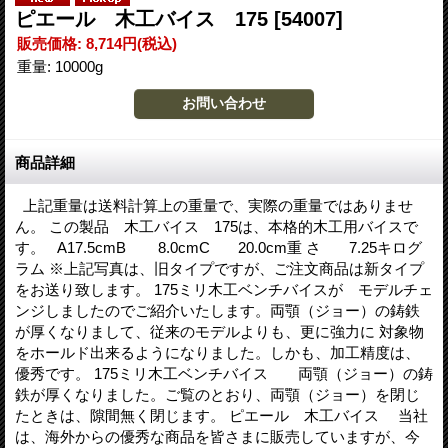
ピエール 木工バイス 175
[54007]
販売価格
:
8,714円
(税込)
重量
:
10000g
商品詳細
上記重量は送料計算上の重量で、実際の重量ではありませ
ん。 この製品 木工バイス 175は、本格的木工用バイスで
す。 A17.5cmB 8.0cmC 20.0cm重 さ 7.25キログ
ラム ※上記写真は、旧タイプですが、ご注文商品は新タイプ
をお送り致します。 175ミリ木工ベンチバイスが モデルチェ
ンジしましたのでご紹介いたします。両顎（ジョー）の鋳鉄
が厚くなりまして、従来のモデルよりも、更に強力に 対象物
をホールド出来るようになりました。しかも、加工精度は、
優秀です。 175ミリ木工ベンチバイス 両顎（ジョー）の鋳
鉄が厚くなりました。ご覧のとおり、両顎（ジョー）を閉じ
たときは、隙間無く閉じます。 ピエール 木工バイス 当社
は、海外からの優秀な商品を皆さまに販売していますが、今