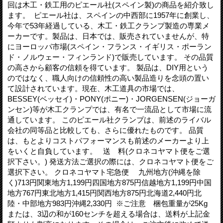
回は木工・鉄工用のピエール社(スペイン製)の商品を紹介致し
ます。 ピエール社は、スペインの中西部に1957年に創業し、
今年で53年経過している、木工・鉄工クランプ製造の専業メ
ーカーです。製品は、日本では、販売されていませんが、特
にヨーロッパ市場(スペイン・フランス・イギリス・ポーラン
ド・ノルウェー・フィンランド)で販売しています。 その品質
の高さから顧客の信頼を得ています。 製品は、DIY用という
のではなく、職人向けの信頼性の高い製品造りを念頭の置い
て設計されています。現在、木工道具の市場では、
BESSEY(ベッセイ)・PONY(ポニー)・JORGENSEN(ジョーガ
ンセン)等が木工クランプでは、有名で一流品として市場に流
通しています。 このピエール社クランプは、前述のライバル
会社の同等品と比較しても、さらに優れたものです。 品質
は、もとよりコストパフォーマンスも前述のメーカーより上
をいくと自負しています。 送 料(クロネコヤマト便をご選
択下さい。) 発送方法ご選択の際には、クロネコヤマト便をご
選択下さい。 クロネコヤマト宅急便 九州地方(沖縄を除
く)713円関東地方1,199円四国地方875円信越地方1,199円中国
地方767円東北地方1,415円関西地方875円北海道2,440円北
陸・中部地方983円沖縄2,330円 ※ご注意 梱包重量が25Kg
または、3辺の和が160センチを超える場合は、送料が上記金