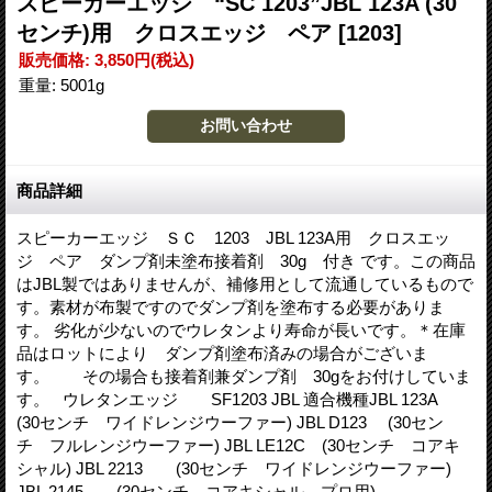
スピーカーエッジ “SC 1203”JBL 123A (30
センチ)用 クロスエッジ ペア
[1203]
販売価格
:
3,850円
(税込)
重量
:
5001g
商品詳細
スピーカーエッジ ＳＣ 1203 JBL 123A用 クロスエッ
ジ ペア ダンプ剤未塗布接着剤 30g 付き です。この商品
はJBL製ではありませんが、補修用として流通しているもので
す。素材が布製ですのでダンプ剤を塗布する必要がありま
す。 劣化が少ないのでウレタンより寿命が長いです。＊在庫
品はロットにより ダンプ剤塗布済みの場合がございま
す。 その場合も接着剤兼ダンプ剤 30gをお付けしていま
す。 ウレタンエッジ SF1203 JBL 適合機種JBL 123A
(30センチ ワイドレンジウーファー) JBL D123 (30セン
チ フルレンジウーファー) JBL LE12C (30センチ コアキ
シャル) JBL 2213 (30センチ ワイドレンジウーファー)
JBL 2145 (30センチ コアキシャル プロ用) ---------------