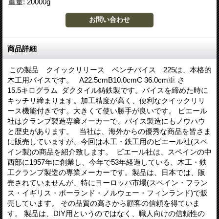
重量
:
20000g
商品詳細
この製品 クイックリリース ベンチバイス 225は、本格的
木工用バイスです。 A22.5cmB10.0cmC 36.0cm重 さ
15.5キログラム ダクタイル鋳鉄製です。バイスを締めた時に
キッチリ締まります。加工精度が高く、便利なクイックリリ
ース機能付きです。大きくて使い勝手が良いです。 ピエール
社はクランプ製造専業メーカーで、バイス製造にもノウハウ
と歴史があります。 当社は、海外からの優秀な商品を皆さま
に販売していますが、今回は木工・鉄工用のピエール社(スペ
イン製)の商品を紹介致します。 ピエール社は、スペインの中
西部に1957年に創業し、今年で53年経過している、木工・鉄
工クランプ製造の専業メーカーです。製品は、日本では、販
売されていませんが、特にヨーロッパ市場(スペイン・フラン
ス・イギリス・ポーランド・ノルウェー・フィンランド)で販
売しています。 その品質の高さから顧客の信頼を得ていま
す。 製品は、DIY用というのではなく、職人向けの信頼性の