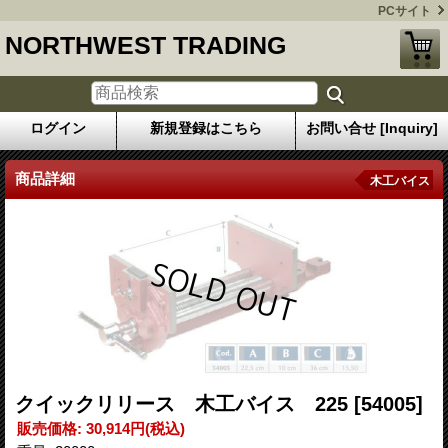
PCサイト
NORTHWEST TRADING
ログイン
新規登録はこちら
お問い合せ [Inquiry]
商品詳細
木工バイス
クイックリリース 木工バイス 225
[54005]
販売価格
:
30,914円
(税込)