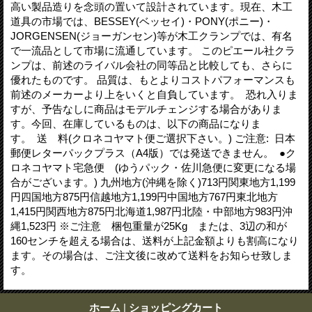
高い製品造りを念頭の置いて設計されています。現在、木工
道具の市場では、BESSEY(ベッセイ)・PONY(ポニー)・
JORGENSEN(ジョーガンセン)等が木工クランプでは、有名
で一流品として市場に流通しています。 このピエール社クラ
ンプは、前述のライバル会社の同等品と比較しても、さらに
優れたものです。 品質は、もとよりコストパフォーマンスも
前述のメーカーより上をいくと自負しています。 恐れ入りま
すが、予告なしに商品はモデルチェンジする場合がありま
す。今回、在庫しているものは、以下の商品になりま
す。 送 料(クロネコヤマト便ご選択下さい。) ご注意: 日本
郵便レターパックプラス（A4版）では発送できません。 ●ク
ロネコヤマト宅急便 (ゆうパック・佐川急便に変更になる場
合がございます。) 九州地方(沖縄を除く)713円関東地方1,199
円四国地方875円信越地方1,199円中国地方767円東北地方
1,415円関西地方875円北海道1,987円北陸・中部地方983円沖
縄1,523円 ※ご注意 梱包重量が25Kg または、3辺の和が
160センチを超える場合は、送料が上記金額よりも割高になり
ます。その場合は、ご注文後に改めて送料をお知らせ致しま
す。
ホーム
|
ショッピングカート