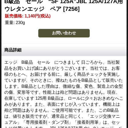
B級品 セール “SF 125A”JBL 125A/127A用
ウレタンエッジ ペア
[7256]
販売価格
:
1,140円
(税込)
重量
:
230g
商品詳細
エッジ B級品 セール につきまして 日ごろから、当社製
品をお買い上げ誠にありがとうございます。当社では、お客
様のもとへ、お届けする前に、厳しく商品チェックを実施し
ていますが、そのときに、撥ねたものをB級品として販売いた
します。B級品とした理由は、微細な傷、変色、製造上の金型
の傷、変形等です。性能上は殆ど問題はありません。現在、
在庫しています 125用 B級品は、ロールに少々おおきめなへこ
みがあります。また、表面にすじが入っています。機能上は
殆ど問題はありません。ご使用可能です。また、このB級品
は、値引き販売ですが、通常品と同じく、「エッジ交換マニ
ュアル」「専用接着剤・ダンプ剤」「接着剤用筆」は、セッ