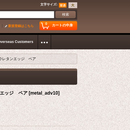
文字サイズ
:
0
カートの中身
新規登録はこちら
Overseas Customers
R2用ウレタンエッジ ペア
タンエッジ ペア
[
metal_adv10
]