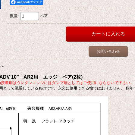
Facebookでシェア
数量
:
ペア
お問い合わせ
せん。
 ADV
10” AR2
用 エッジ ペア(2枚)
>この接着剤はウレタンエッジにはダンプ剤としてはご使用にならないで下さい。
用として流通しているものです。永久に使用できる物ではありません。 数年