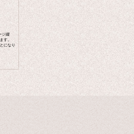
ージ綴
ます。
とになり