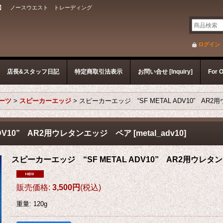
】 ノースウエスト トレーディング
ログイン
店長&スタッフ日記
特定商取引法表示
お問い合せ [Inquiry]
For 
パーツ
>
スピーカーエッジ
>
スピーカーエッジ “SF METAL ADV10” A
ADV10” AR2用ウレタンエッジ ペア
[
metal_adv10
]
スピーカーエッジ “SF METAL ADV10” AR2用ウレ
販売価格
:
3,500円
(税込)
重量
:
120g