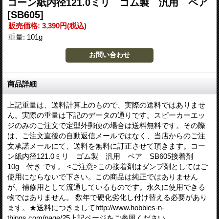
コーン紙内径121.0ミリ ゴム製 汎用 ペア
[SB605]
販売価格
:
3,390円
(税込)
重量
:
101g
商品詳細
上記重量は、送料計算上のもので、実際の送料ではありませ
ん。実際の重量は下記のデータの通りです。スピーカーエッ
ジのみのご注文で定型外郵便の場合は送料無料です。その際
は、ご注文直後の自動返信メールではなく、当店からのご注
文承諾メールにて、送料を無料に訂正させて頂きます。コー
ン紙内径121.0ミリ ゴム製 汎用 ペア SB605接着剤
10g 付き です。 <ご注意>この接着剤はダンプ剤としてはご
使用にならないで下さい。この商品は純正ではありません
が、補修用として流通しているものです。永久に使用できる
物ではありません。 数年で硬化劣化し付け替える必要があり
ます。★送料につきましてhttp://www.hobbies-n-
things.com/page/25上記ページをご参照ください。