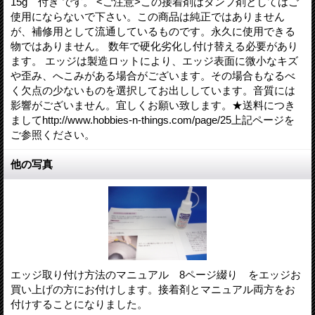
15g 付き です。 <ご注意>この接着剤はダンプ剤としてはご
使用にならないで下さい。この商品は純正ではありません
が、補修用として流通しているものです。永久に使用できる
物ではありません。 数年で硬化劣化し付け替える必要があり
ます。 エッジは製造ロットにより、エッジ表面に微小なキズ
や歪み、へこみがある場合がございます。その場合もなるべ
く欠点の少ないものを選択してお出ししています。音質には
影響がございません。宜しくお願い致します。★送料につき
ましてhttp://www.hobbies-n-things.com/page/25上記ページを
ご参照ください。
他の写真
エッジ取り付け方法のマニュアル 8ページ綴り をエッジお
買い上げの方にお付けします。接着剤とマニュアル両方をお
付けすることになりました。