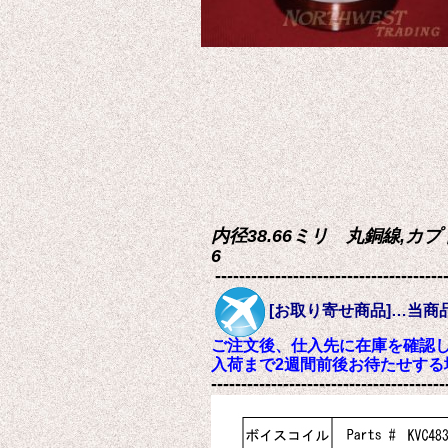
内径38.66ミリ 丸銅線,カプ
6
--------------------------------------
[お取り寄せ商品]…当
ご注文後、仕入先に在庫を確認
入荷まで2週間前後お待たせする
---------------------------------------