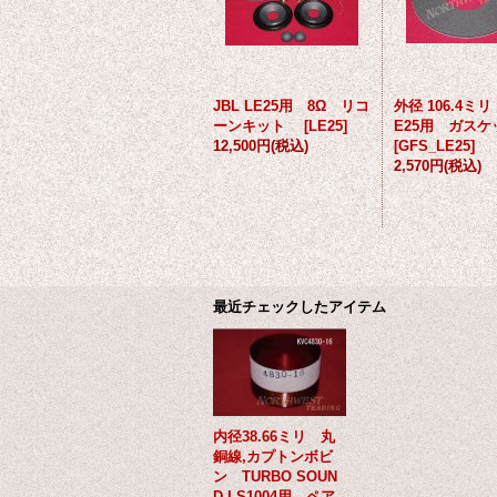
JBL LE25用 8Ω リコ
外径 106.4ミリ
ーンキット
[
LE25
]
E25用 ガス
12,500円
(税込)
[
GFS_LE25
]
2,570円
(税込)
最近チェックしたアイテム
内径38.66ミリ 丸
銅線,カプトンボビ
ン TURBO SOUN
D LS1004用 ペア