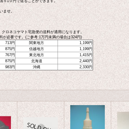
国５1０円で送ることができます。
いませ。
クロネコヤマト宅急便の送料が適用になります。
必要です。(ご参考:1万円未満の場合は324円)
713円
関東地方
1,199円
875円
信越地方
1,199円
767円
東北地方
1,415円
875円
北海道
2,440円
983円
沖縄
2,330円