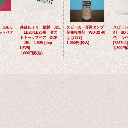
 JBL L
外径16ミリ 紙製 JBL
スピーカー専用ダンプ
スピーカ
ケットペア
LE20/LE25用 ダス
剤兼接着剤 WD-32 40
剤 BD-
トキャップペア DCP
ｇ
[
7227
]
色 つや
JBL LE25
[
dcp
1,050円
(税込)
[
7227b2
]
LE25
]
1,300円
1,660円
(税込)