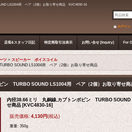
ND LS1004用 ペア（2個）お取り寄せ商品 KVC4830-16
ログイン
店長&スタッフ日記
特定商取引法表示
お問い合せ [Inquiry]
For 
パーツ
>
スピーカー ボイスコイル
URBO SOUND LS1004用 ペア（2個）お取り寄せ商品
ビン TURBO SOUND LS1004用 ペア（2個）お取り寄せ商
内径38.66ミリ 丸銅線,カプトンボビン TURBO SOUND
せ商品
[
KVC4830-16
]
販売価格
:
4,130円
(税込)
重量
:
350g