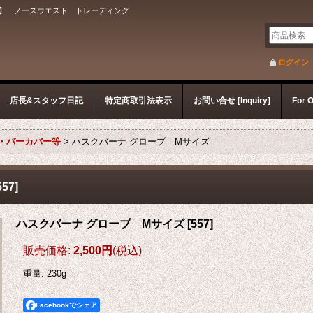
】 ノースウエスト トレーディング
ログイン
店長&スタッフ日記
特定商取引法表示
お問い合せ [Inquiry]
For 
・バーカバー等
>
ハスクバーナ グローブ Mサイズ
557
]
ハスクバーナ グローブ Mサイズ
[
557
]
販売価格
:
2,500円
(税込)
重量
:
230g
Facebookでシェア