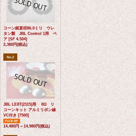
コーン紙直径86.0ミリ ウレ
タン製 JBL Control 1用 ペ
ア
[
SF 4.504
]
2,380円
(税込)
No.2
JBL LE8T(2115)用 8Ω リ
コーンキット アルミリボン線
VC付き
[
7500
]
14,480円
～
14,980円
(税込)