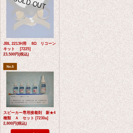
JBL 2213H用 8Ω リコーン
キット
[
7225
]
23,500円
(税込)
No.5
スピーカー専用接着剤 新★4
種類 Ａ セット
[
7230a
]
2,800円
(税込)