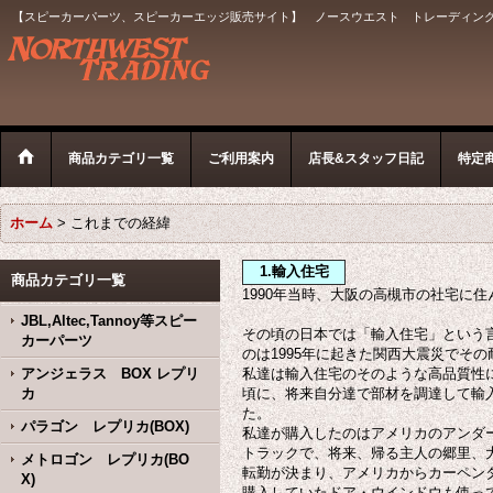
【スピーカーパーツ、スピーカーエッジ販売サイト】 ノースウエスト トレーディン
商品カテゴリ一覧
ご利用案内
店長&スタッフ日記
特定
ホーム
>
これまでの経緯
1.輸入住宅
商品カテゴリ一覧
1990年当時、大阪の高槻市の社宅に
JBL,Altec,Tannoy等スピー
その頃の日本では「輸入住宅」という
カーパーツ
のは1995年に起きた関西大震災でそ
アンジェラス BOX レプリ
私達は輸入住宅のそのような高品質性
カ
頃に、将来自分達で部材を調達して輸
た。
パラゴン レプリカ(BOX)
私達が購入したのはアメリカのアンダ
トラックで、将来、帰る主人の郷里、
メトロゴン レプリカ(BO
転勤が決まり、アメリカからカーペン
X)
購入していたドア・ウインドウも使っ