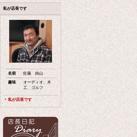
私が店長です
名前
佐藤 純山
趣味
オーディオ、木
工、ゴルフ
私が店長です