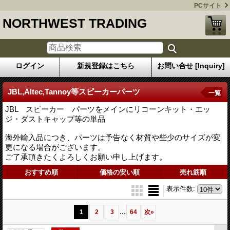
PCサイト
NORTHWEST TRADING
ログイン
新規登録はこちら
お問い合せ [Inquiry]
JBL,Altec,Tannoy等スピーカーパーツ
一覧
JBL スピーカー パーツをメインにリコーンキット・エッ
ジ・ダストキャップ等の単品
海外輸入品につき、パーツは予告なく材質や些少のサイズが変
更になる場合がございます。
ご了承頂きたくよろしくお願い申し上げます。
おすすめ順
価格の安い順
売れ筋順
表示件数
:
...
1
2
3
64
次
»