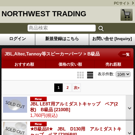
PCサイト
NORTHWEST TRADING
ログイン
新規登録はこちら
お問い合せ [Inquiry]
JBL,Altec,Tannoy等スピーカーパーツ > B級品
一覧
おすすめ順
価格の安い順
売れ筋順
表示件数
:
1
2
次
»
JBL LE8T用アルミダストキャップ ペア(2
枚) B級品
[2100B]
1,760円
(税込)
★B級品II★ JBL D130用 アルミダストキ
ャップ ペア
[7205BII]