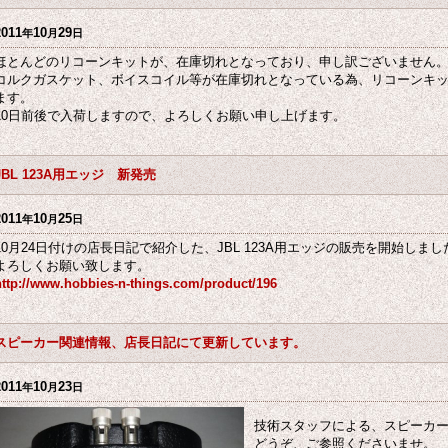
2011
10
29
年
月
日
ほとんどのリコーンキットが、在庫切れとなっており、申し訳ございません
コルクガスケット、ボイスコイル等が在庫切れとなっている為、リコーンキ
ます。
10日前後で入荷しますので、よろしくお願い申し上げます。
JBL 123A用エッジ 新発売
2011
10
25
年
月
日
10月24日付けの店長日記で紹介した、JBL 123A用エッジの販売を開始しまし
よろしくお願い致します。
http://www.hobbies-n-things.com/product/196
スピーカー関連情報、店長日記にて更新しています。
2011
10
23
年
月
日
技術スタッフによる、スピーカ
どうぞ、ご参照くださいませ。