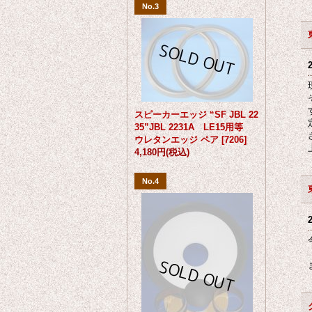
No.3
スピーカーエッジ “SF JBL 22
35”JBL 2231A LE15用等
ウレタンエッジ ペア
[
7206
]
4,180円
(税込)
No.4