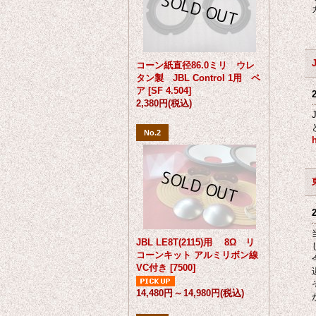
コーン紙直径86.0ミリ ウレ
タン製 JBL Control 1用 ペ
ア
[
SF 4.504
]
2,380円
(税込)
No.2
JBL LE8T(2115)用 8Ω リ
コーンキット アルミリボン線
VC付き
[
7500
]
14,480円
～
14,980円
(税込)