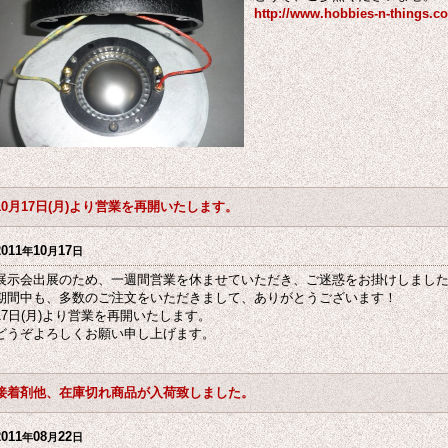
http://www.hobbies-n-things.c
10月17日(月)より営業を再開いたします。
2011
10
17
年
月
日
展示会出展のため、一週間営業を休ませていただき、ご迷惑をお掛けしまし
期間中も、多数のご注文をいただきまして、ありがとうございます！
17日(月)より営業を再開いたします。
どうぞよろしくお願い申し上げます。
接着剤他、在庫切れ商品が入荷致しました。
2011
08
22
年
月
日