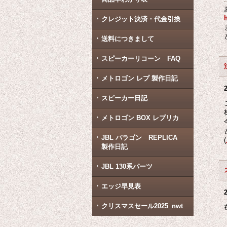
クレジット決済・代金引換
送料につきまして
スピーカーリコーン FAQ
メトロゴン レプ 製作日記
スピーカー日記
メトロゴン BOX レプリカ
JBL パラゴン REPLICA
(
製作日記
JBL 130系パーツ
エッジ早見表
クリスマスセール2025_nwt