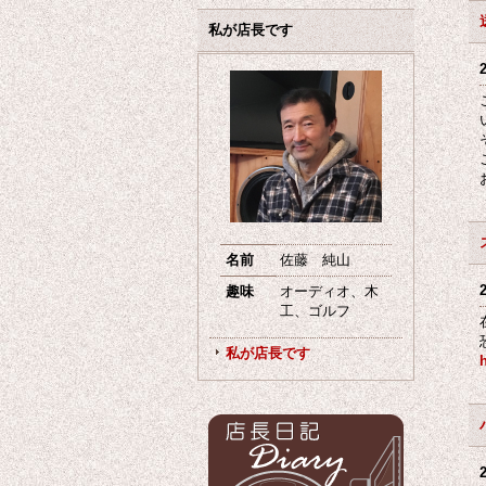
私が店長です
名前
佐藤 純山
趣味
オーディオ、木
工、ゴルフ
私が店長です