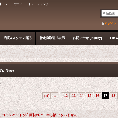
】 ノースウエスト トレーディング
ログイン
店長&スタッフ日記
特定商取引法表示
お問い合せ [Inquiry]
For 
's New
件
«
前
1
...
12
13
14
15
16
17
18
リコーンキットが在庫切れで、申し訳ございません。