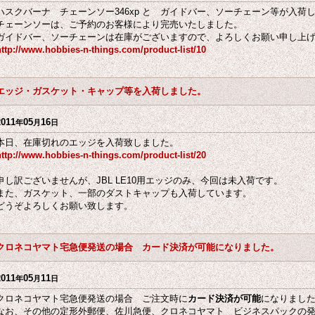
ハスクバーナ チェーンソー346xp と ガイドバー、ソーチェーン等が入荷
チェーンソーは、ご予約のお客様により完売いたしました。
ガイドバー、ソーチェーンは在庫がございますので、よろしくお願い申し上
http://www.hobbies-n-things.com/product-list/10
エッジ・ガスケット・キャップ等を入荷しました。
2011
05
16
年
月
日
本日、在庫切れのエッジを入荷致しました。
http://www.hobbies-n-things.com/product-list/20
申し訳ございませんが、JBL LE10用エッジのみ、今回は未入荷です。
また、ガスケット、一部のダストキャップも入荷しています。
どうぞよろしくお願い致します。
クロネコヤマト宅急便発送の場合 カード決済が可能になりました。
2011
05
11
年
月
日
クロネコヤマト宅急便発送の場合 ご注文時に
カード決済が可能
になりまし
なお、その他の定形外郵便、佐川急便、クロネコヤマト ビジネスパックの