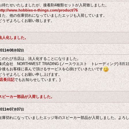
お待たせいたしましたが、接着剤4種類セットが入荷致しました。
http://www.hobbies-n-things.com/product/76
また、他の在庫切れになっていましたエッジも入荷しています。
どうぞよろしくお願い致します。
法人化しました。
2011
08
02
年
月
日
このたび当店は、法人化することになりました。
株式会社 NORTHWEST TRADING (ノースウエスト トレーディング) 8
今後もお客様に喜んで頂けるサービスを心掛けていきたいです
どうぞよろしくお願い申し上げます。
店長日記
でもお知らせしています。)
スピーカー部品が入荷しました。
2011
07
07
年
月
日
在庫切れになっていましたエッジ等のスピーカー部品が入荷しました。よろ