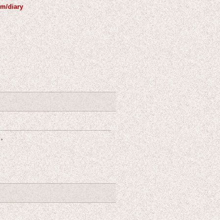
om/diary
た。