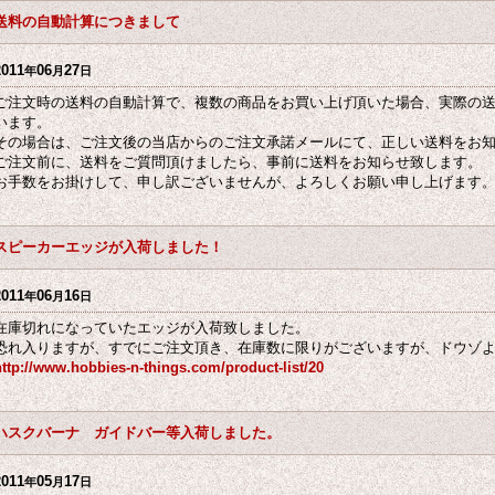
送料の自動計算につきまして
2011
06
27
年
月
日
ご注文時の送料の自動計算で、複数の商品をお買い上げ頂いた場合、実際の
います。
その場合は、ご注文後の当店からのご注文承諾メールにて、正しい送料をお
ご注文前に、送料をご質問頂けましたら、事前に送料をお知らせ致します。
お手数をお掛けして、申し訳ございませんが、よろしくお願い申し上げます
スピーカーエッジが入荷しました！
2011
06
16
年
月
日
在庫切れになっていたエッジが入荷致しました。
恐れ入りますが、すでにご注文頂き、在庫数に限りがございますが、ドウゾ
http://www.hobbies-n-things.com/product-list/20
ハスクバーナ ガイドバー等入荷しました。
2011
05
17
年
月
日