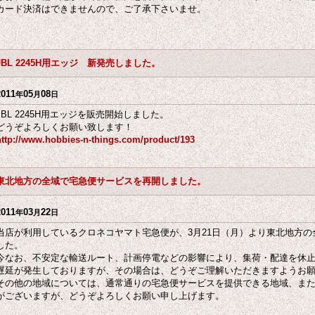
カード決済はできませんので、ご了承下さいませ。
JBL 2245H用エッジ 新発売しました。
2011
05
08
年
月
日
JBL 2245H用エッジを販売開始しました。
どうぞよろしくお願い致します！
http://www.hobbies-n-things.com/product/193
東北地方の全域で宅急便サービスを再開しました。
2011
03
22
年
月
日
当店が利用しているクロネコヤマト宅急便が、3月21日（月）より東北地方
した。
今なお、不安定な輸送ルート、計画停電などの影響により、集荷・配達を休
遅延が発生しておりますが、その場合は、どうぞご理解いただきますようお
その他の地域については、通常通りの宅急便サービスを提供できる地域、ま
がございますが、どうぞよろしくお願い申し上げます。