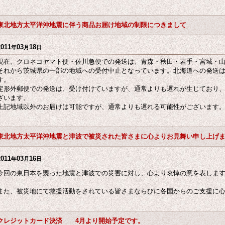
東北地方太平洋沖地震に伴う商品お届け地域の制限につきまして
2011
03
18
年
月
日
現在、クロネコヤマト便・佐川急便での発送は、青森・秋田・岩手・宮城・山
それから茨城県の一部の地域への受付中止となっています。北海道への発送
す。
定形外郵便での発送は、受け付けていますが、通常よりも遅れが生じており
ざいます。
上記地域以外のお届けは可能ですが、通常よりも遅れる可能性がございます
東北地方太平洋沖地震と津波で被災された皆さまに心よりお見舞い申し上げ
2011
03
16
年
月
日
今回の東日本を襲った地震と津波での災害に対し、心より哀悼の意を表しま
また、被災地にて救援活動をされている皆さまならびに各国からのご支援に
クレジットカード決済 4月より開始予定です。