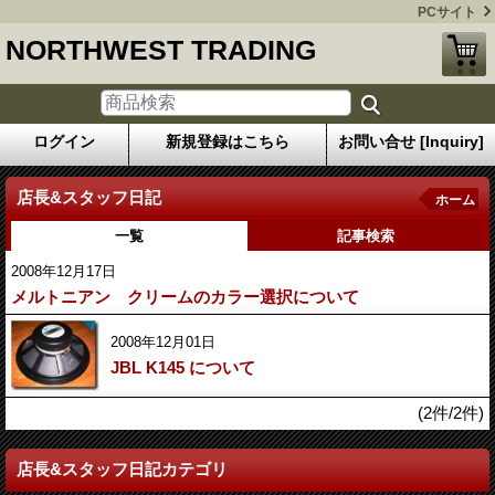
PCサイト
NORTHWEST TRADING
ログイン
新規登録はこちら
お問い合せ [Inquiry]
店長&スタッフ日記
ホーム
一覧
記事検索
2008年12月17日
メルトニアン クリームのカラー選択について
2008年12月01日
JBL K145 について
(2件/2件)
店長&スタッフ日記カテゴリ