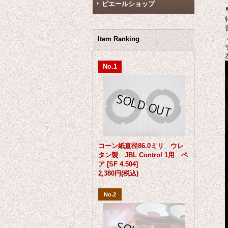
ピエールショップ
Item Ranking
No.1
コーン紙直径86.0ミリ ウレ
タン製 JBL Control 1用 ペ
ア
[
SF 4.504
]
2,380円
(税込)
No.2