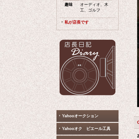
趣味
オーディオ、木
工、ゴルフ
私が店長です
Yahooオークション
Yahooオク ピエール工具