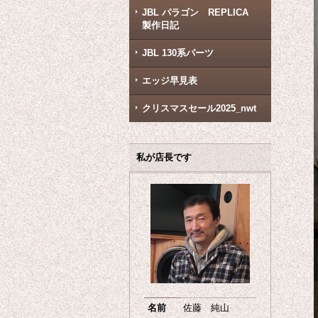
JBL パラゴン REPLICA
製作日記
JBL 130系パーツ
エッジ早見表
クリスマスセール2025_nwt
私が店長です
名前
佐藤 純山