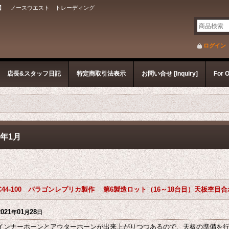
】 ノースウエスト トレーディング
ログイン
店長&スタッフ日記
特定商取引法表示
お問い合せ [Inquiry]
For 
1年1月
C44-100 パラゴンレプリカ製作 第6製造ロット（16～18台目）天板杢目
2021
01
28
年
月
日
インナーホーンとアウターホーンが出来上がりつつあるので、天板の準備を