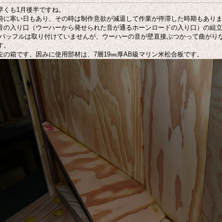
早くも1月後半ですね。
特に寒い日もあり、その時は制作意欲が減退して作業が停滞した時期もあり
音の入り口（ウーハーから発せられた音が通るホーンロードの入り口）の組
バッフルは取り付けていませんが、ウーハーの音が壁直接ぶつかって曲がり
す。
左の箱です。因みに使用部材は、7層19㎜厚AB級マリン米松合板です。