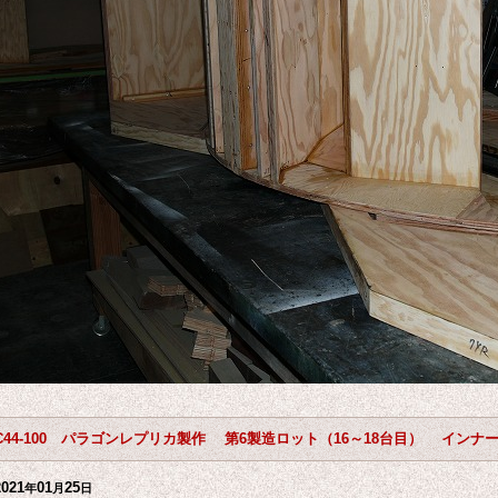
C44-100 パラゴンレプリカ製作 第6製造ロット（16～18台目） インナ
2021
01
25
年
月
日