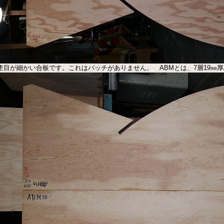
杢目が細かい合板です。これはパッチがありません。 ABMとは、7層19㎜