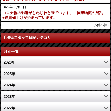
2022年02月01日
コロナ禍の影響がじわじわと来ています。 国際物流の混乱
+運賃値上げが始まっています。
(5件/5件)
店長&スタッフ日記カテゴリ
月別一覧
2026年
7月 (7)
2025年
5月 (2)
12月 (2)
2024年
4月 (2)
11月 (2)
11月 (2)
2023年
3月 (2)
10月 (2)
5月 (1)
6月 (1)
2022年