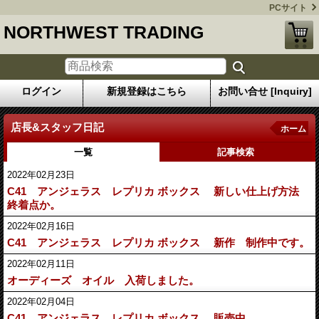
PCサイト
NORTHWEST TRADING
ログイン
新規登録はこちら
お問い合せ [Inquiry]
店長&スタッフ日記
ホーム
一覧
記事検索
2022年02月23日
C41 アンジェラス レプリカ ボックス 新しい仕上げ方法
終着点か。
2022年02月16日
C41 アンジェラス レプリカ ボックス 新作 制作中です。
2022年02月11日
オーディーズ オイル 入荷しました。
2022年02月04日
C41 アンジェラス レプリカ ボックス 販売中