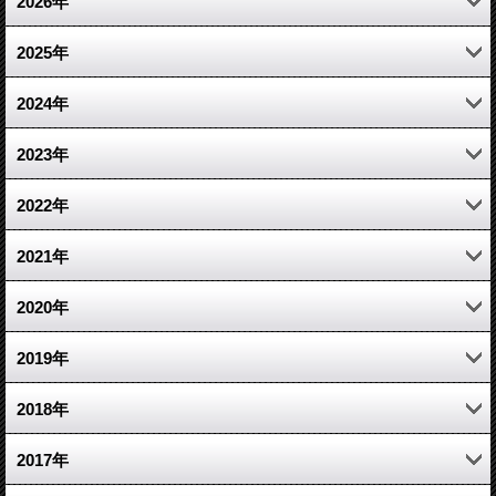
2026年
7月 (7)
2025年
5月 (2)
12月 (2)
2024年
4月 (2)
11月 (2)
11月 (2)
2023年
3月 (2)
10月 (2)
5月 (1)
6月 (1)
2022年
2月 (1)
9月 (2)
4月 (1)
5月 (3)
12月 (6)
2021年
8月 (3)
1月 (1)
4月 (4)
11月 (6)
12月 (11)
2020年
7月 (3)
3月 (4)
10月 (6)
11月 (5)
12月 (5)
2019年
6月 (5)
2月 (3)
9月 (5)
10月 (4)
11月 (4)
12月 (6)
2018年
5月 (7)
1月 (5)
8月 (4)
9月 (8)
10月 (5)
11月 (10)
12月 (5)
2017年