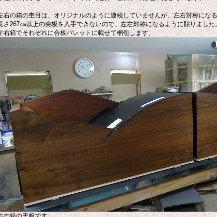
左右の箱の杢目は、オリジナルのように連続していませんが、左右対称にな
長さ267㎝以上の突板を入手できないので、左右対称になるように貼りました
左右箱でそれぞれに合板パレットに載せて梱包します。
右の箱の天板です。