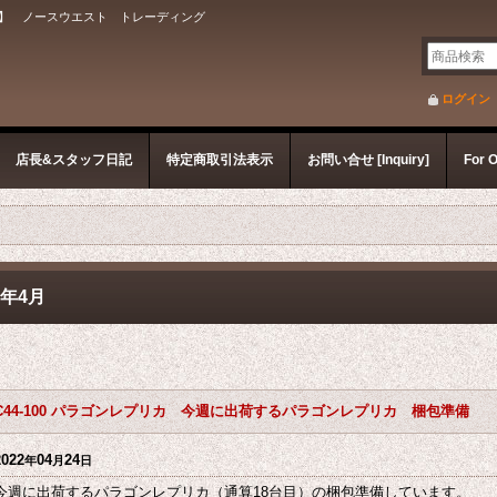
】 ノースウエスト トレーディング
ログイン
店長&スタッフ日記
特定商取引法表示
お問い合せ [Inquiry]
For 
2年4月
C44-100 パラゴンレプリカ 今週に出荷するパラゴンレプリカ 梱包準備
2022
04
24
年
月
日
今週に出荷するパラゴンレプリカ（通算18台目）の梱包準備しています。