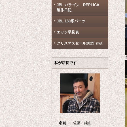
JBL パラゴン REPLICA
製作日記
JBL 130系パーツ
エッジ早見表
クリスマスセール2025_nwt
私が店長です
名前
佐藤 純山