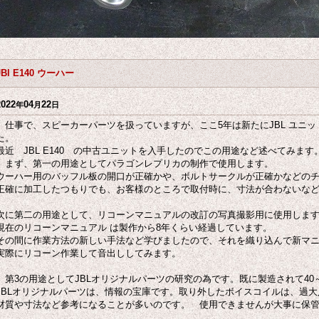
JBl E140 ウーハー
2022
04
22
年
月
日
仕事で、スピーカーパーツを扱っていますが、ここ5年は新たにJBL ユニ
た。
最近 JBL E140 の中古ユニットを入手したのでこの用途など述べてみます
まず、第一の用途としてパラゴンレプリカの制作で使用します。
ウーハー用のバッフル板の開口が正確かや、ボルトサークルが正確かなどの
正確に加工したつもりでも、お客様のところで取付時に、寸法が合わないな
次に第二の用途として、リコーンマニュアルの改訂の写真撮影用に使用しま
現在のリコーンマニュアル は製作から8年くらい経過しています。
その間に作業方法の新しい手法など学びましたので、それを織り込んで新マ
実際にリコーン作業して音出ししてみます。
第3の用途としてJBLオリジナルパーツの研究の為です。既に製造されて40
JBLオリジナルパーツは、情報の宝庫です。取り外したボイスコイルは、過
材質や寸法など参考になることが多いのです。 使用できませんが大事に保