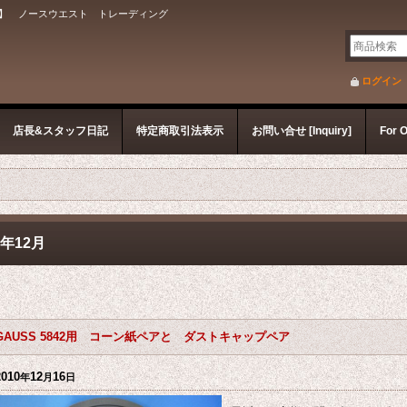
】 ノースウエスト トレーディング
ログイン
店長&スタッフ日記
特定商取引法表示
お問い合せ [Inquiry]
For 
0年12月
GAUSS 5842用 コーン紙ペアと ダストキャップペア
2010
12
16
年
月
日