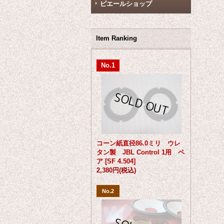
ピエールショップ
Item Ranking
No.1
コーン紙直径86.0ミリ ウレ
タン製 JBL Control 1用 ペ
ア
[
SF 4.504
]
2,380円
(税込)
No.2