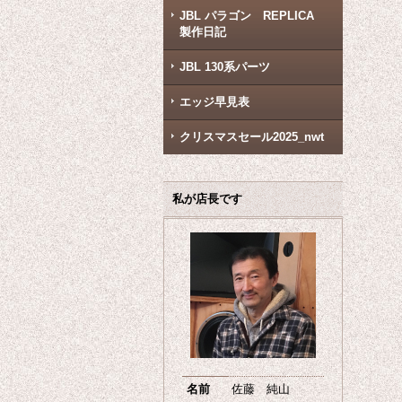
JBL パラゴン REPLICA
製作日記
JBL 130系パーツ
エッジ早見表
クリスマスセール2025_nwt
私が店長です
名前
佐藤 純山