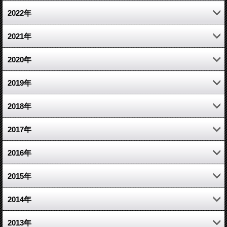
3月 (2)
10月 (2)
5月 (1)
6月 (1)
2022年
2月 (1)
9月 (2)
4月 (1)
5月 (3)
12月 (6)
2021年
8月 (3)
1月 (1)
4月 (4)
11月 (6)
12月 (11)
2020年
7月 (3)
3月 (4)
10月 (6)
11月 (5)
12月 (5)
2019年
6月 (5)
2月 (3)
9月 (5)
10月 (4)
11月 (4)
12月 (6)
2018年
5月 (7)
1月 (5)
8月 (4)
9月 (8)
10月 (5)
11月 (10)
12月 (5)
2017年
4月 (6)
7月 (7)
8月 (5)
9月 (5)
10月 (5)
11月 (8)
12月 (3)
2016年
3月 (5)
6月 (5)
7月 (5)
8月 (7)
9月 (7)
10月 (6)
11月 (1)
12月 (6)
2015年
5月 (3)
6月 (7)
7月 (10)
8月 (7)
9月 (7)
10月 (7)
11月 (4)
12月 (17)
2014年
4月 (6)
5月 (3)
6月 (12)
7月 (8)
8月 (9)
9月 (7)
10月 (7)
11月 (7)
12月 (6)
2013年