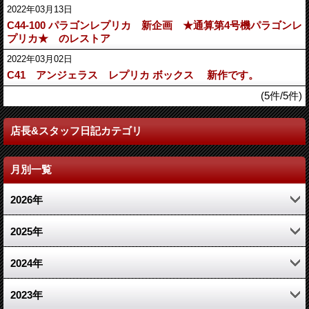
2022年03月13日
C44-100 パラゴンレプリカ 新企画 ★通算第4号機パラゴンレ
プリカ★ のレストア
2022年03月02日
C41 アンジェラス レプリカ ボックス 新作です。
(5件/5件)
店長&スタッフ日記カテゴリ
月別一覧
2026年
7月 (7)
2025年
5月 (2)
12月 (2)
2024年
4月 (2)
11月 (2)
11月 (2)
2023年