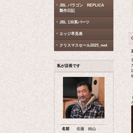
JBL パラゴン REPLICA
製作日記
JBL 130系パーツ
エッジ早見表
クリスマスセール2025_nwt
私が店長です
名前
佐藤 純山