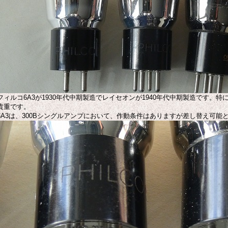
フィルコ6A3が1930年代中期製造でレイセオンが1940年代中期製造です。特
貴重です。
6A3は、300Bシングルアンプにおいて、作動条件はありますが差し替え可能