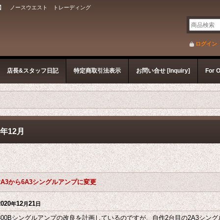
】 ノースウエスト トレーディング
ログイン
店長&スタッフ日記
特定商取引法表示
お問い合せ [Inquiry]
For 
0年12月
2A3から6A3シングルアンプに変更
2020
12
21
年
月
日
300Bシングルアンプの改良を計画しているのですが、自作2台目の2A3シン