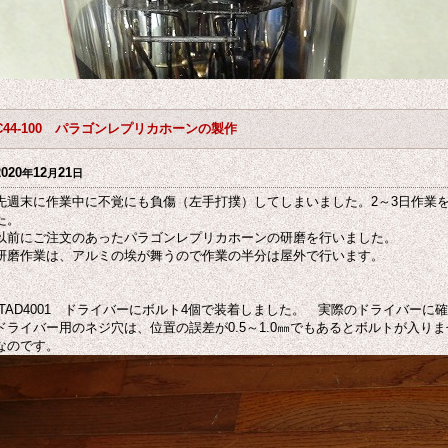
C44-100 パラゴンレプリカホーンの製作
2020
12
21
年
月
日
先週末に作業中に不覚にも負傷（左手打撲）してしまいました。2～3日作業
た。
以前にご注文のあったパラゴンレプリカホーンの研磨を行いました。
研磨作業は、アルミの埃が舞うので作業の半分は屋外で行います。
TAD4001 ドライバーにボルト4個で装着しました。 実際のドライバーに
ドライバー用のネジ穴は、位置の誤差が0.5～1.0㎜でもあるとボルトが入り
なのです。