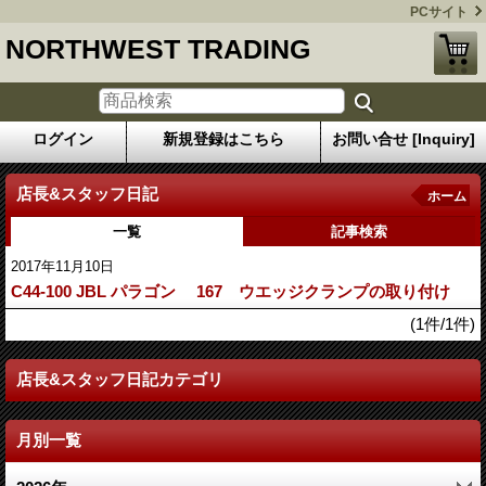
PCサイト
NORTHWEST TRADING
ログイン
新規登録はこちら
お問い合せ [Inquiry]
店長&スタッフ日記
ホーム
一覧
記事検索
2017年11月10日
C44-100 JBL パラゴン 167 ウエッジクランプの取り付け
(1件/1件)
店長&スタッフ日記カテゴリ
月別一覧