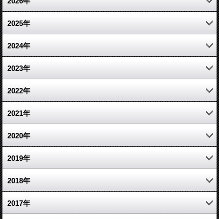
2026年
7月 (7)
2025年
5月 (2)
12月 (2)
2024年
4月 (2)
11月 (2)
11月 (2)
2023年
3月 (2)
10月 (2)
5月 (1)
6月 (1)
2022年
2月 (1)
9月 (2)
4月 (1)
5月 (3)
12月 (6)
2021年
8月 (3)
1月 (1)
4月 (4)
11月 (6)
12月 (11)
2020年
7月 (3)
3月 (4)
10月 (6)
11月 (5)
12月 (5)
2019年
6月 (5)
2月 (3)
9月 (5)
10月 (4)
11月 (4)
12月 (6)
2018年
5月 (7)
1月 (5)
8月 (4)
9月 (8)
10月 (5)
11月 (10)
12月 (5)
2017年