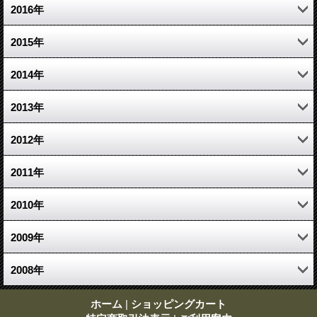
4月 (6)
7月 (7)
8月 (5)
9月 (5)
10月 (5)
11月 (8)
12月 (3)
2016年
3月 (5)
6月 (5)
7月 (5)
8月 (7)
9月 (7)
10月 (6)
11月 (1)
12月 (6)
2015年
5月 (3)
6月 (7)
7月 (10)
8月 (7)
9月 (7)
10月 (7)
11月 (4)
12月 (17)
2014年
4月 (6)
5月 (3)
6月 (12)
7月 (8)
8月 (9)
9月 (7)
10月 (7)
11月 (7)
12月 (6)
2013年
3月 (5)
4月 (5)
5月 (8)
6月 (10)
7月 (7)
8月 (6)
9月 (3)
10月 (10)
11月 (11)
12月 (13)
2012年
2月 (5)
3月 (7)
4月 (4)
5月 (11)
6月 (4)
7月 (6)
7月 (5)
9月 (9)
10月 (7)
11月 (14)
12月 (26)
2011年
1月 (5)
2月 (3)
3月 (6)
4月 (11)
5月 (6)
6月 (1)
6月 (4)
8月 (10)
9月 (7)
10月 (15)
11月 (20)
12月 (27)
2010年
1月 (5)
2月 (8)
3月 (11)
4月 (5)
5月 (3)
5月 (11)
7月 (12)
8月 (8)
9月 (20)
10月 (15)
11月 (21)
12月 (1)
2009年
1月 (7)
2月 (4)
3月 (9)
4月 (4)
4月 (12)
6月 (8)
7月 (12)
8月 (22)
9月 (14)
10月 (8)
11月 (1)
12月 (3)
2008年
1月 (8)
2月 (5)
3月 (7)
3月 (11)
5月 (7)
6月 (10)
7月 (27)
8月 (12)
9月 (1)
10月 (1)
11月 (4)
12月 (2)
ホーム
|
ショッピングカート