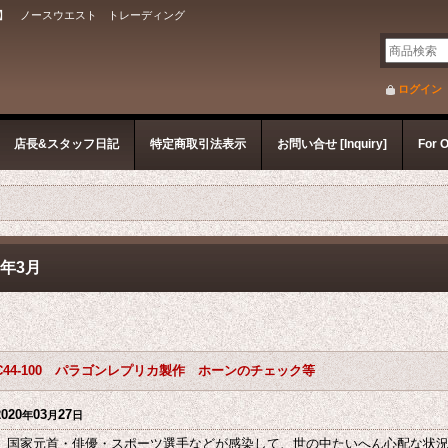
】 ノースウエスト トレーディング
ログイン
店長&スタッフ日記
特定商取引法表示
お問い合せ [Inquiry]
For 
0年3月
C44-100 パラゴンレプリカ製作 ホーンのチェック等
2020
03
27
年
月
日
国家元首・俳優・スポーツ選手などが感染して、世の中たいへん心配な状