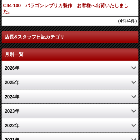
C44-100 パラゴンレプリカ製作 お客様へ出荷いたしまし
た。
(4件/4件)
店長&スタッフ日記カテゴリ
月別一覧
2026年
7月 (7)
2025年
5月 (2)
12月 (2)
2024年
4月 (2)
11月 (2)
11月 (2)
2023年
3月 (2)
10月 (2)
5月 (1)
6月 (1)
2022年
2月 (1)
9月 (2)
4月 (1)
5月 (3)
12月 (6)
2021年