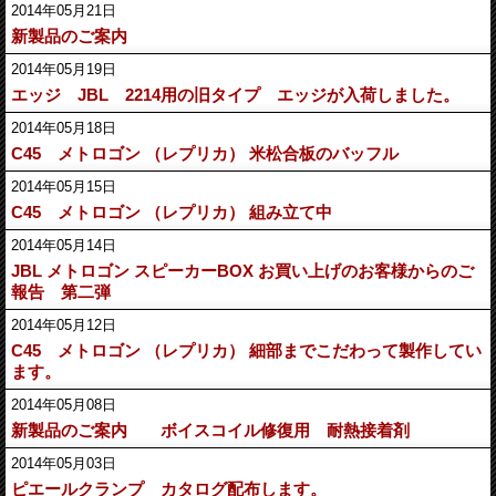
2014年05月21日
新製品のご案内
2014年05月19日
エッジ JBL 2214用の旧タイプ エッジが入荷しました。
2014年05月18日
C45 メトロゴン （レプリカ） 米松合板のバッフル
2014年05月15日
C45 メトロゴン （レプリカ） 組み立て中
2014年05月14日
JBL メトロゴン スピーカーBOX お買い上げのお客様からのご
報告 第二弾
2014年05月12日
C45 メトロゴン （レプリカ） 細部までこだわって製作してい
ます。
2014年05月08日
新製品のご案内 ボイスコイル修復用 耐熱接着剤
2014年05月03日
ピエールクランプ カタログ配布します。