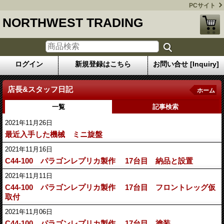
PCサイト
NORTHWEST TRADING
ログイン
新規登録はこちら
お問い合せ [Inquiry]
店長&スタッフ日記
ホーム
一覧
記事検索
2021年11月26日
最近入手した機械 ミニ旋盤
2021年11月16日
C44-100 パラゴンレプリカ製作 17台目 納品と設置
2021年11月11日
C44-100 パラゴンレプリカ製作 17台目 フロントレッグ仮
取付
2021年11月06日
C44-100 パラゴンレプリカ製作 17台目 塗装