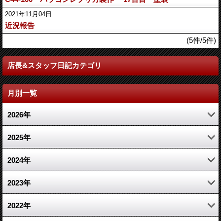
2021年11月04日
近況報告
(5件/5件)
店長&スタッフ日記カテゴリ
月別一覧
2026年
7月 (7)
2025年
5月 (2)
12月 (2)
2024年
4月 (2)
11月 (2)
11月 (2)
2023年
3月 (2)
10月 (2)
5月 (1)
6月 (1)
2022年