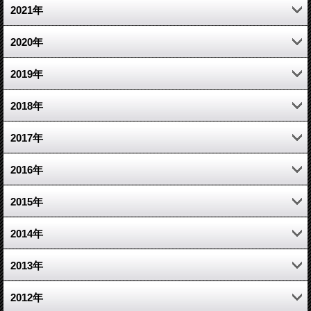
2月 (1)
9月 (2)
4月 (1)
5月 (3)
12月 (6)
2021年
8月 (3)
1月 (1)
4月 (4)
11月 (6)
12月 (11)
2020年
7月 (3)
3月 (4)
10月 (6)
11月 (5)
12月 (5)
2019年
6月 (5)
2月 (3)
9月 (5)
10月 (4)
11月 (4)
12月 (6)
2018年
5月 (7)
1月 (5)
8月 (4)
9月 (8)
10月 (5)
11月 (10)
12月 (5)
2017年
4月 (6)
7月 (7)
8月 (5)
9月 (5)
10月 (5)
11月 (8)
12月 (3)
2016年
3月 (5)
6月 (5)
7月 (5)
8月 (7)
9月 (7)
10月 (6)
11月 (1)
12月 (6)
2015年
5月 (3)
6月 (7)
7月 (10)
8月 (7)
9月 (7)
10月 (7)
11月 (4)
12月 (17)
2014年
4月 (6)
5月 (3)
6月 (12)
7月 (8)
8月 (9)
9月 (7)
10月 (7)
11月 (7)
12月 (6)
2013年
3月 (5)
4月 (5)
5月 (8)
6月 (10)
7月 (7)
8月 (6)
9月 (3)
10月 (10)
11月 (11)
12月 (13)
2012年