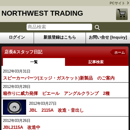
PCサイト
NORTHWEST TRADING
ログイン
新規登録はこちら
お問い合せ [Inquiry]
店長&スタッフ日記
ホーム
一覧
記事検索
2012年03月31日
スピーカーパーツ(エッジ・ガスケット)新製品 のご案内
2012年03月28日
箱作りに威力発揮 ピエール アングルクランプ 2種
2012年03月27日
JBL 2115A 改造・音出し
2012年03月26日
JBL2115A 改造中