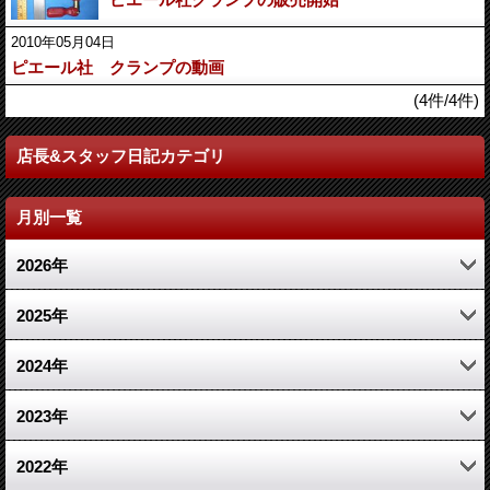
2010年05月04日
ピエール社 クランプの動画
(4件/4件)
店長&スタッフ日記カテゴリ
月別一覧
2026年
7月 (7)
2025年
5月 (2)
12月 (2)
2024年
4月 (2)
11月 (2)
11月 (2)
2023年
3月 (2)
10月 (2)
5月 (1)
6月 (1)
2022年