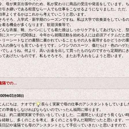
今、母が東京出張中のため、私が変わりに商品の受注や発送をしています。
方引き継いである程度なら一人でも仕事をこなせるようになりました。ただ
効率よくするかはこれから考えていこうと思います。
そろそろ、入学式・新学期のシーズンですね。私は大学で吹奏楽をしている
を着る機会が多くなります。歓迎演奏等で。
どんな衣服、靴、カバンにしても着た後はしっかりケアをしてあげないと、
特にスーツ一式関係は、今年から就職活動を始める人には必須アイテムだと
トリーシートなどの書類に書かれていることもその人を雇用するかどうかの
の人の身なりも見ているそうです。シワシワのスーツ、傷だらけ・色のハゲ
いでしょうね。何より、高いお金を出して買ったものなのですから定期的に
ってあげたいものです。私もそろそろ、またお手入れをしようと思います。
遠隔での…
2009
03
08
年
月
日
こんにちは、ナオです
長らく実家で母の仕事のアシスタントをしていまし
ての準備をしなければならないのでいったん福岡に帰ります。
私は、約二週間実家で手伝いをしていました。二週間といえばそう長くない
を経験し、多くのことを考え、多くのことを学んだ期間だったと思います。
長日記や遠隔でも母のアシスタントとして手伝っていきたいと思いますので