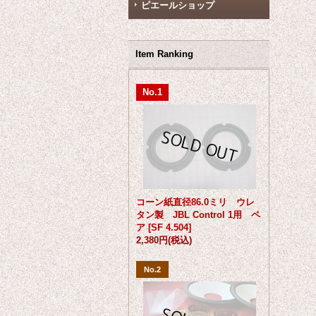
ピエールショップ
Item Ranking
No.1
コーン紙直径86.0ミリ ウレ
タン製 JBL Control 1用 ペ
ア
[
SF 4.504
]
2,380円
(税込)
No.2