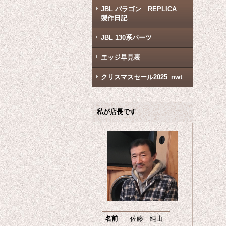
JBL パラゴン REPLICA
製作日記
JBL 130系パーツ
エッジ早見表
クリスマスセール2025_nwt
私が店長です
名前
佐藤 純山