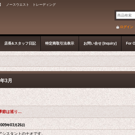
】 ノースウエスト トレーディング
ログイン
店長&スタッフ日記
特定商取引法表示
お問い合せ [Inquiry]
For 
9年3月
季節は巡り…
2009
03
26
年
月
日
アシスタントのナオです。