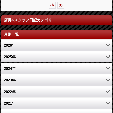
«
前
次
»
店長&スタッフ日記カテゴリ
月別一覧
2026年
7月 (7)
2025年
5月 (2)
12月 (2)
2024年
4月 (2)
11月 (2)
11月 (2)
2023年
3月 (2)
10月 (2)
5月 (1)
6月 (1)
2022年
2月 (1)
9月 (2)
4月 (1)
5月 (3)
12月 (6)
2021年