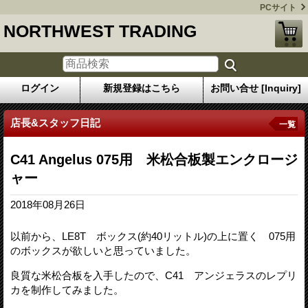
PCサイト
NORTHWEST TRADING
ログイン
新規登録はこちら
お問い合せ [Inquiry]
店長&スタッフ日記
一覧
C41 Angelus 075用 米松合板製エンクロージ
ャー
2018年08月26日
以前から、LE8T ボックス(約40リットル)の上に置く 075用
のボックスが欲しいと思っていました。
良質な米松合板を入手したので、C41 アンジェラスのレプリ
カを制作してみました。