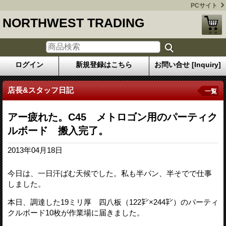
PCサイト
NORTHWEST TRADING
ログイン
新規登録はこちら
お問い合せ [Inquiry]
店長&スタッフ日記
一覧
アー疲れた。C45 メトロゴン用のパーティク
ルボード 搬入完了。
2013年04月18日
今日は、一日汗ばむ天候でした。私も半パン、半そでで仕事
しました。
本日、調達した19ミリ厚 四八板（122㌢×244㌢）のパーティ
クルボード10枚が作業場に届きました。