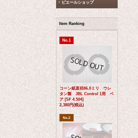
ピエールショップ
Item Ranking
No.1
コーン紙直径86.0ミリ ウレ
タン製 JBL Control 1用 ペ
ア
[
SF 4.504
]
2,380円
(税込)
No.2