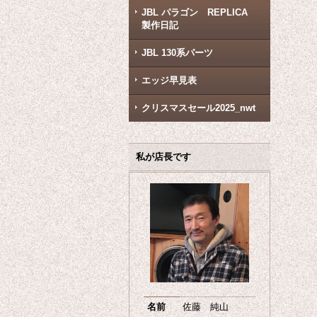
JBL パラゴン REPLICA
製作日記
JBL 130系パーツ
エッジ早見表
クリスマスセール2025_nwt
私が店長です
名前
佐藤 純山