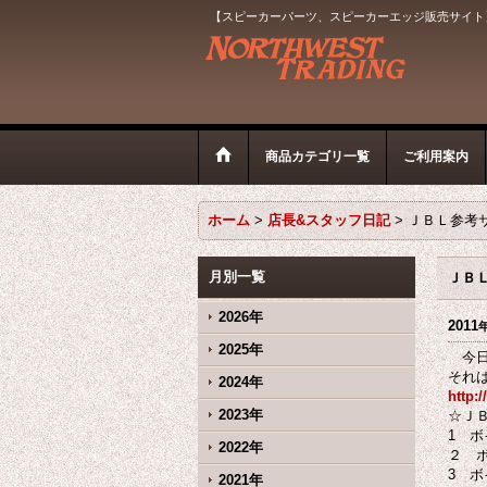
【スピーカーパーツ、スピーカーエッジ販売サイト
商品カテゴリ一覧
ご利用案内
ホーム
>
店長&スタッフ日記
>
ＪＢＬ参考
月別一覧
ＪＢ
2026年
2011
2025年
今日
それ
2024年
http:
2023年
☆Ｊ
1 
2022年
２ 
3 
2021年