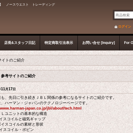
】 ノースウエスト トレーディング
ログイン
店長&スタッフ日記
特定商取引法表示
お問い合せ [Inquiry]
For 
サイトのご紹介
Ｌ参考サイトのご紹介
11
17
年
月
日
も、先日に引き続きＪＢＬ関係の参考になるサイトのご紹介です。
は、ハーマン・ジャパンのテクノロジーページです。
//www.harman-japan.co.jp/jbl/about/tech.html
ＢＬユニットの基本的な構造
ボイスコイルと磁気ギャップ
ボイスコイルの素材と形状
ボイスコイル・ボビン