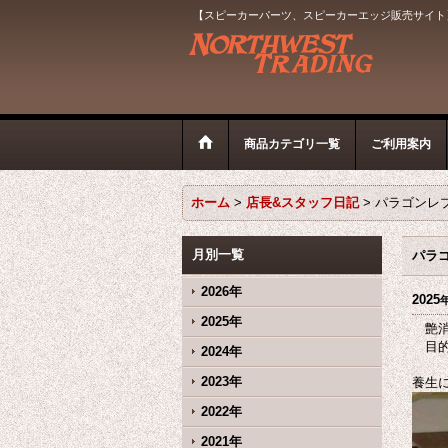
【スピーカーパーツ、スピーカーエッジ販売サイト
商品カテゴリ一覧
ご利用案内
ホーム
>
店長&スタッフ日記
>
パラゴンレ
月別一覧
パラ
2026年
2025
2025年
艶消
目的
2024年
2023年
養生
2022年
2021年