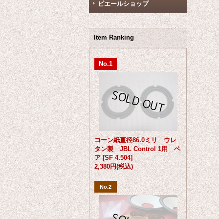
ピエールショップ
Item Ranking
No.1
コーン紙直径86.0ミリ ウレ
タン製 JBL Control 1用 ペ
ア
[
SF 4.504
]
2,380円
(税込)
No.2