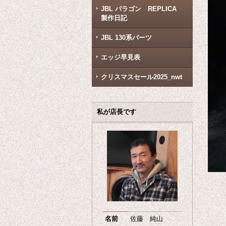
JBL パラゴン REPLICA
製作日記
JBL 130系パーツ
エッジ早見表
クリスマスセール2025_nwt
私が店長です
名前
佐藤 純山