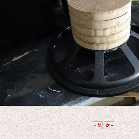
«
前
次
»