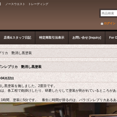
】 ノースウエスト トレーディング
ログイン
店長&スタッフ日記
特定商取引法表示
お問い合せ [Inquiry]
For 
プリカ 艶消し黒塗装
ゴンレプリカ 艶消し黒塗装
04
22
年
月
日
し黒塗装を施しました。2度目です。
は、各工程で鉋掛けしたり、研磨したりして塗装が剥がれているところがあ
に1時間、塗装に5分です。 養生に時間が掛るのは、パラゴンレプリカあるあ