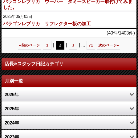
パラゴンレプリカ ウーハー ダミースピーカー取付けてみま
した。
2025年05月03日
パラゴンレプリカ リフレクター板の加工
(40件/1403件)
|
|
|
...
«
前のページ
1
2
3
71
次のページ
»
店長&スタッフ日記カテゴリ
月別一覧
2026年
7月 (7)
2025年
5月 (2)
12月 (2)
2024年
4月 (2)
11月 (2)
11月 (2)
2023年