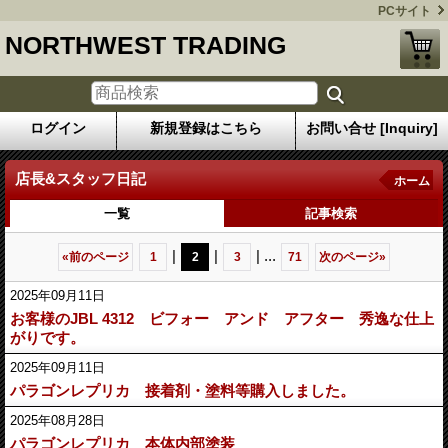
PCサイト
NORTHWEST TRADING
ログイン
新規登録はこちら
お問い合せ [Inquiry]
店長&スタッフ日記
ホーム
一覧
記事検索
|
|
|
...
«
前のページ
1
2
3
71
次のページ
»
2025年09月11日
お客様のJBL 4312 ビフォー アンド アフター 秀逸な仕上
がりです。
2025年09月11日
パラゴンレプリカ 接着剤・塗料等購入しました。
2025年08月28日
パラゴンレプリカ 本体内部塗装